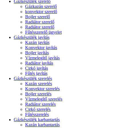
Gázkészülék szerelő
Gázkazán szerelő
konvektor szerelő
Bojler szerelő
Radiátor szerelő
Radiátor szerelő
Fűtésszerelő ügyelet
Gázkészülék javítás
Kazán javítás
Konvektor javítás
Bojler javítás
Vízmelegítő javítás
Radiátor javítás
Cirkó javítás
Fűtés javítás
Gázkészülék szerelés
Kazán szerelés
Konvektor szerelés
Bojler szerelés
Vízmelegítő szerelés
Radiátor szerelés
Cirkó szerelés
Fűtésszerelés
Gázkészülék karbantartás
Kazán karbantartás