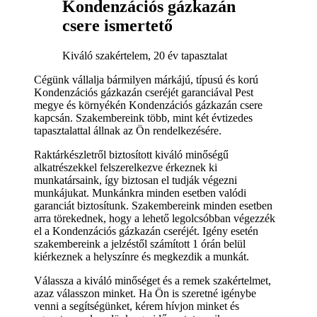
Kondenzációs gázkazán
csere ismertető
Kiváló szakértelem, 20 év tapasztalat
Cégünk vállalja bármilyen márkájú, típusú és korú
Kondenzációs gázkazán cseréjét garanciával Pest
megye és környékén Kondenzációs gázkazán csere
kapcsán. Szakembereink több, mint két évtizedes
tapasztalattal állnak az Ön rendelkezésére.
Raktárkészletről biztosított kiváló minőségű
alkatrészekkel felszerelkezve érkeznek ki
munkatársaink, így biztosan el tudják végezni
munkájukat. Munkánkra minden esetben valódi
garanciát biztosítunk. Szakembereink minden esetben
arra törekednek, hogy a lehető legolcsóbban végezzék
el a Kondenzációs gázkazán cseréjét. Igény esetén
szakembereink a jelzéstől számított 1 órán belül
kiérkeznek a helyszínre és megkezdik a munkát.
Válassza a kiváló minőséget és a remek szakértelmet,
azaz válasszon minket. Ha Ön is szeretné igénybe
venni a segítségünket, kérem hívjon minket és