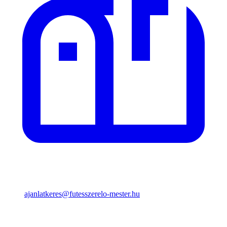
ajanlatkeres@futesszerelo-mester.hu