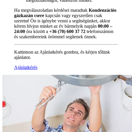
megbízhatóságot, válasszon minket.
Ha megválaszolatlan kérdései maradtak
Kondenzációs
gázkazán csere
kapcsán vagy egyszerűen csak
szeretné Ön is igénybe venni a segítségünket, akkor
kérem hívjon minket az év bármelyik napján
00:00 –
24:00
óra között a
+36 (70) 600 37 72
telefonszámon
és szakembereink örömmel segítenek önnek.
Kattintson az Ajánlatkérés gombra, és kérjen tőlünk
ajánlatot.
Ajánlatkérés