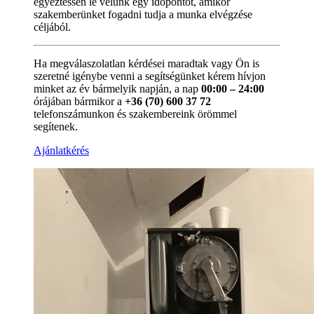
egyeztessen le velünk egy időpontot, amikor
szakemberünket fogadni tudja a munka elvégzése
céljából.
Ha megválaszolatlan kérdései maradtak vagy Ön is
szeretné igénybe venni a segítségünket kérem hívjon
minket az év bármelyik napján, a nap
00:00 – 24:00
órájában bármikor a
+36 (70) 600 37 72
telefonszámunkon és szakembereink örömmel
segítenek.
Ajánlatkérés