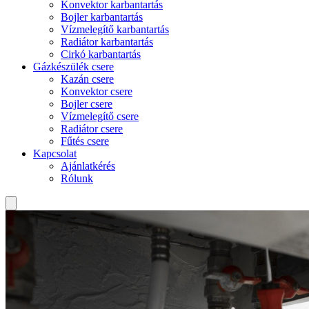
Konvektor karbantartás
Bojler karbantartás
Vízmelegítő karbantartás
Radiátor karbantartás
Cirkó karbantartás
Gázkészülék csere
Kazán csere
Konvektor csere
Bojler csere
Vízmelegítő csere
Radiátor csere
Fűtés csere
Kapcsolat
Ajánlatkérés
Rólunk