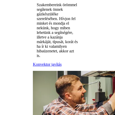
Szakembereink örömmel
segítenek önnek
gázkészüléke
szerelésében. Hívjon fel
minket és mondja el
nekünk, hogy miben
lehetünk a segítségére,
illetve a kazánja
márkáját, típusát, korát és
ha ír ki valamilyen
hibaüzenetet, akkor azt
is.
Konvektor javítás