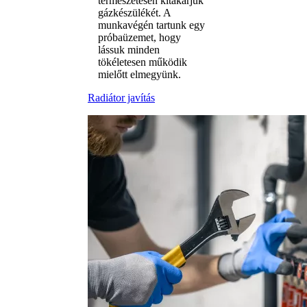
természetesen kitakarjuk
gázkészülékét. A
munkavégén tartunk egy
próbaüzemet, hogy
lássuk minden
tökéletesen működik
mielőtt elmegyünk.
Radiátor javítás