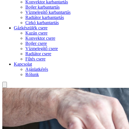
Konvektor karbantartás
Bojler karbantartás
Vízmelegítő karbantartás
Radiátor karbantartás
Cirkó karbantartás
Gázkészülék csere
Kazán csere
Konvektor csere
Bojler csere
Vízmelegítő csere
Radiátor csere
Fűtés csere
Kapcsolat
Ajánlatkérés
Rólunk