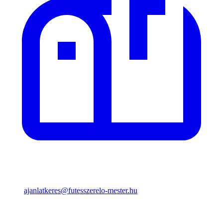
ajanlatkeres@futesszerelo-mester.hu