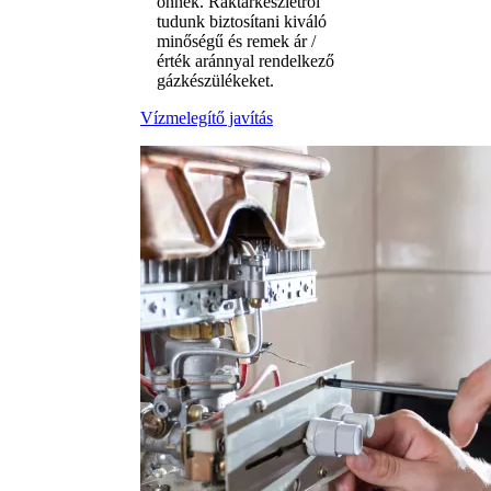
önnek. Raktárkészletről
tudunk biztosítani kiváló
minőségű és remek ár /
érték aránnyal rendelkező
gázkészülékeket.
Vízmelegítő javítás