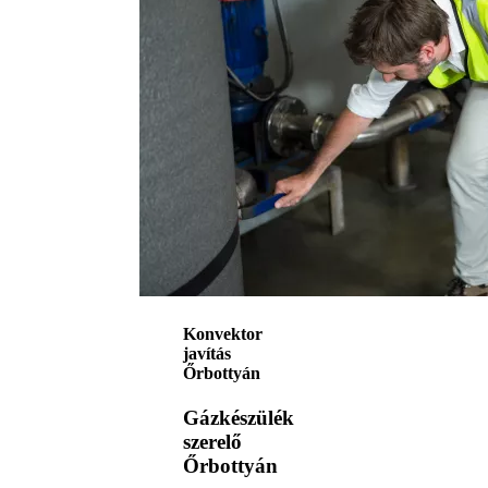
Konvektor
javítás
Őrbottyán
Gázkészülék
szerelő
Őrbottyán