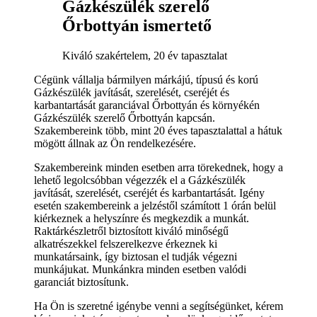
Gázkészülék szerelő
Őrbottyán ismertető
Kiváló szakértelem, 20 év tapasztalat
Cégünk vállalja bármilyen márkájú, típusú és korú
Gázkészülék javítását, szerelését, cseréjét és
karbantartását garanciával Őrbottyán és környékén
Gázkészülék szerelő Őrbottyán kapcsán.
Szakembereink több, mint 20 éves tapasztalattal a hátuk
mögött állnak az Ön rendelkezésére.
Szakembereink minden esetben arra törekednek, hogy a
lehető legolcsóbban végezzék el a Gázkészülék
javítását, szerelését, cseréjét és karbantartását. Igény
esetén szakembereink a jelzéstől számított 1 órán belül
kiérkeznek a helyszínre és megkezdik a munkát.
Raktárkészletről biztosított kiváló minőségű
alkatrészekkel felszerelkezve érkeznek ki
munkatársaink, így biztosan el tudják végezni
munkájukat. Munkánkra minden esetben valódi
garanciát biztosítunk.
Ha Ön is szeretné igénybe venni a segítségünket, kérem