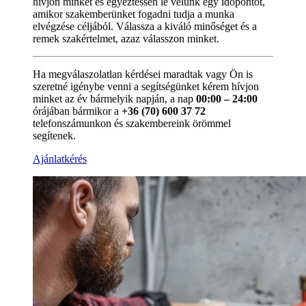
hívjon minket és egyeztessen le velünk egy időpontot,
amikor szakemberünket fogadni tudja a munka
elvégzése céljából. Válassza a kiváló minőséget és a
remek szakértelmet, azaz válasszon minket.
Ha megválaszolatlan kérdései maradtak vagy Ön is
szeretné igénybe venni a segítségünket kérem hívjon
minket az év bármelyik napján, a nap
00:00 – 24:00
órájában bármikor a
+36 (70) 600 37 72
telefonszámunkon és szakembereink örömmel
segítenek.
Ajánlatkérés