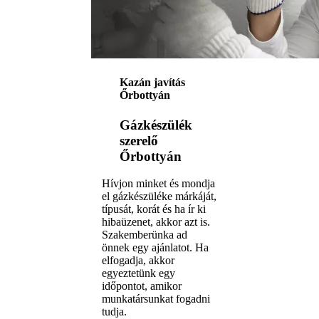
Kazán javítás
Őrbottyán
Gázkészülék
szerelő
Őrbottyán
Hívjon minket és mondja
el gázkészüléke márkáját,
típusát, korát és ha ír ki
hibaüzenet, akkor azt is.
Szakemberünka ad
önnek egy ajánlatot. Ha
elfogadja, akkor
egyeztetünk egy
időpontot, amikor
munkatársunkat fogadni
tudja.