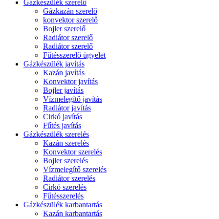
Gázkészülék szerelő
Gázkazán szerelő
konvektor szerelő
Bojler szerelő
Radiátor szerelő
Radiátor szerelő
Fűtésszerelő ügyelet
Gázkészülék javítás
Kazán javítás
Konvektor javítás
Bojler javítás
Vízmelegítő javítás
Radiátor javítás
Cirkó javítás
Fűtés javítás
Gázkészülék szerelés
Kazán szerelés
Konvektor szerelés
Bojler szerelés
Vízmelegítő szerelés
Radiátor szerelés
Cirkó szerelés
Fűtésszerelés
Gázkészülék karbantartás
Kazán karbantartás