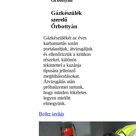
Őrbottyán
Gázkészülék
szerelő
Őrbottyán
Gázkészülékét az éves
karbantartás során
portalanítjuk, átvizsgáljuk
és ellenőrizzük a kritikus
részeket, különös
tekintettel a kazánja
típusára jellemző
meghibásodásokat.
Átvizsgálás után
próbaüzemet tartunk,
hogy minden tökéletes
legyen mielőtt
elmegyünk.
Bojler javítás