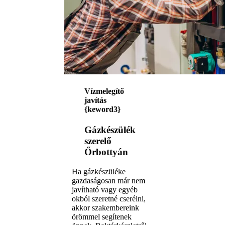
Vízmelegítő
javítás
{keword3}
Gázkészülék
szerelő
Őrbottyán
Ha gázkészüléke
gazdaságosan már nem
javítható vagy egyéb
okból szeretné cserélni,
akkor szakembereink
örömmel segítenek