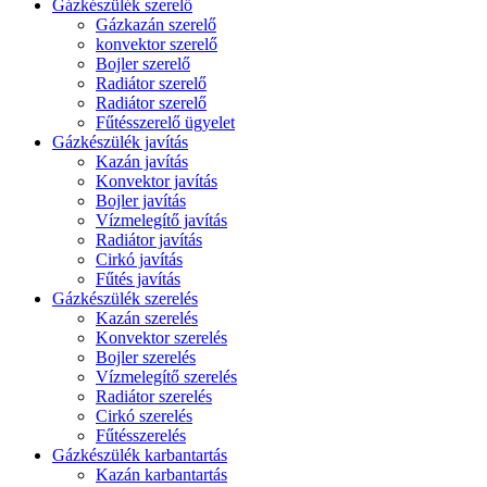
Gázkészülék szerelő
Gázkazán szerelő
konvektor szerelő
Bojler szerelő
Radiátor szerelő
Radiátor szerelő
Fűtésszerelő ügyelet
Gázkészülék javítás
Kazán javítás
Konvektor javítás
Bojler javítás
Vízmelegítő javítás
Radiátor javítás
Cirkó javítás
Fűtés javítás
Gázkészülék szerelés
Kazán szerelés
Konvektor szerelés
Bojler szerelés
Vízmelegítő szerelés
Radiátor szerelés
Cirkó szerelés
Fűtésszerelés
Gázkészülék karbantartás
Kazán karbantartás