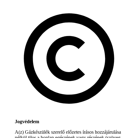
Jogvédelem
A(z) Gázkészülék szerelő előzetes írásos hozzájárulása
nélkül tilos a honlap egészének vagy részének (szöveg,