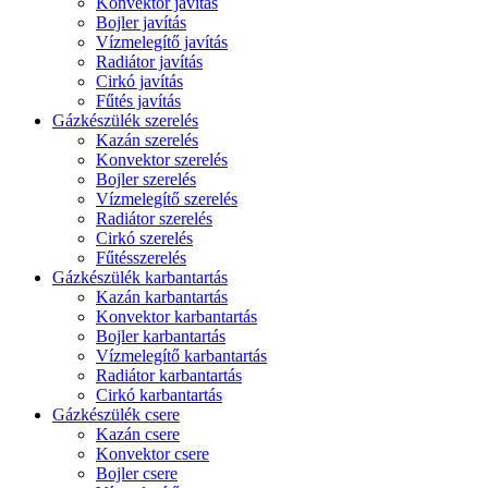
Konvektor javítás
Bojler javítás
Vízmelegítő javítás
Radiátor javítás
Cirkó javítás
Fűtés javítás
Gázkészülék szerelés
Kazán szerelés
Konvektor szerelés
Bojler szerelés
Vízmelegítő szerelés
Radiátor szerelés
Cirkó szerelés
Fűtésszerelés
Gázkészülék karbantartás
Kazán karbantartás
Konvektor karbantartás
Bojler karbantartás
Vízmelegítő karbantartás
Radiátor karbantartás
Cirkó karbantartás
Gázkészülék csere
Kazán csere
Konvektor csere
Bojler csere