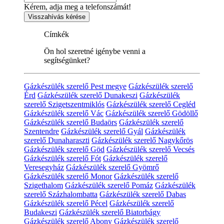
Kérem, adja meg a telefonszámát!
Visszahívás kérése
Címkék
Ön hol szeretné igénybe venni a
segítségünket?
Gázkészülék szerelő Pest megye
Gázkészülék szerelő
Érd
Gázkészülék szerelő Dunakeszi
Gázkészülék
szerelő Szigetszentmiklós
Gázkészülék szerelő Cegléd
Gázkészülék szerelő Vác
Gázkészülék szerelő Gödöllő
Gázkészülék szerelő Budaörs
Gázkészülék szerelő
Szentendre
Gázkészülék szerelő Gyál
Gázkészülék
szerelő Dunaharaszti
Gázkészülék szerelő Nagykőrös
Gázkészülék szerelő Göd
Gázkészülék szerelő Vecsés
Gázkészülék szerelő Fót
Gázkészülék szerelő
Veresegyház
Gázkészülék szerelő Gyömrő
Gázkészülék szerelő Monor
Gázkészülék szerelő
Szigethalom
Gázkészülék szerelő Pomáz
Gázkészülék
szerelő Százhalombatta
Gázkészülék szerelő Dabas
Gázkészülék szerelő Pécel
Gázkészülék szerelő
Budakeszi
Gázkészülék szerelő Biatorbágy
Gázkészülék szerelő Abony
Gázkészülék szerelő