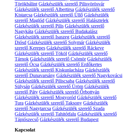
Törökbálint
Gázkészülék szerelő Pilisvörösvár
Gázkészülék szerelő Albertirsa
Gázkészülék szerelő
Kistarcsa
Gázkészülék szerelő Üllő
Gázkészülék
szerelő Maglód
Gázkészülék szerelő Halásztelek
Gázkészülék szerelő Pilis
Gázkészülék szerelő
Nagykáta
Gázkészülék szerelő Budakalász
Gázkészülék szerelő Isaszeg
Gázkészülék szerelő
Diósd
Gázkészülék szerelő Solymár
Gázkészülék
szerelő Kerepes
Gázkészülék szerelő Ráckeve
Gázkészülék szerelő Tököl
Gázkészülék szerelő
Tárnok
Gázkészülék szerelő Csömör
Gázkészülék
szerelő Ócsa
Gázkészülék szerelő Erdőkertes
Gázkészülék szerelő Kiskunlacháza
Gázkészülék
szerelő Dunavarsány
Gázkészülék szerelő Nagykovácsi
Gázkészülék szerelő Piliscsaba
Gázkészülék szerelő
Sülysáp
Gázkészülék szerelő Üröm
Gázkészülék
szerelő Páty
Gázkészülék szerelő Őrbottyán
Gázkészülék szerelő Mogyoród
Gázkészülék szerelő
Tura
Gázkészülék szerelő Taksony
Gázkészülék
szerelő Nagytarcsa
Gázkészülék szerelő Szada
Gázkészülék szerelő Tahitótfalu
Gázkészülék szerelő
Tápiószecső
Gázkészülék szerelő Budapest
Kapcsolat