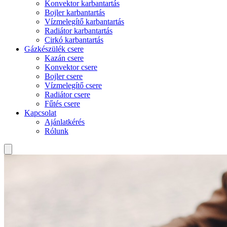
Konvektor karbantartás
Bojler karbantartás
Vízmelegítő karbantartás
Radiátor karbantartás
Cirkó karbantartás
Gázkészülék csere
Kazán csere
Konvektor csere
Bojler csere
Vízmelegítő csere
Radiátor csere
Fűtés csere
Kapcsolat
Ajánlatkérés
Rólunk