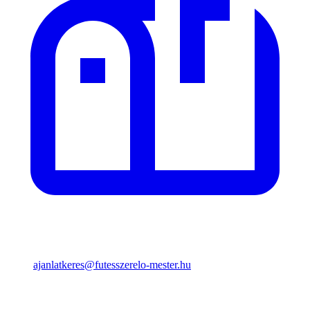
ajanlatkeres@futesszerelo-mester.hu