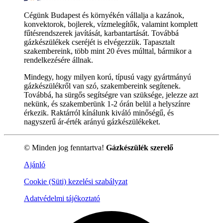
Cégünk Budapest és környékén vállalja a kazánok,
konvektorok, bojlerek, vízmelegítők, valamint komplett
fűtésrendszerek javítását, karbantartását. Továbbá
gázkészülékek cseréjét is elvégezzük. Tapasztalt
szakembereink, több mint 20 éves múlttal, bármikor a
rendelkezésére állnak.
Mindegy, hogy milyen korú, típusú vagy gyártmányú
gázkészülékről van szó, szakembereink segítenek.
Továbbá, ha sürgős segítségre van szüksége, jelezze azt
nekünk, és szakemberünk 1-2 órán belül a helyszínre
érkezik. Raktárról kínálunk kiváló minőségű, és
nagyszerű ár-érték arányú gázkészülékeket.
© Minden jog fenntartva!
Gázkészülék szerelő
Ajánló
Cookie (Süti) kezelési szabályzat
Adatvédelmi tájékoztató