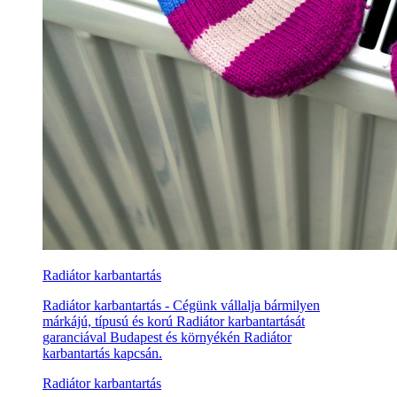
Radiátor karbantartás
Radiátor karbantartás - Cégünk vállalja bármilyen
márkájú, típusú és korú Radiátor karbantartását
garanciával Budapest és környékén Radiátor
karbantartás kapcsán.
Radiátor karbantartás