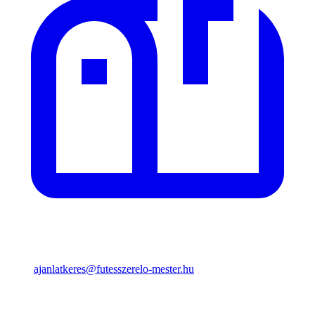
ajanlatkeres@futesszerelo-mester.hu