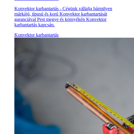
Konvektor karbantartás - Cégünk vállalja bármilyen
márkájú, típusú és korú Konvektor karbantartását
garanciával Pest megye és környékén Konvektor
karbantartás kapcsán.
Konvektor karbantartás