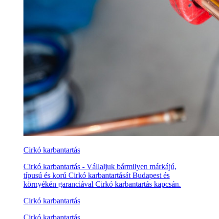
Cirkó karbantartás
Cirkó karbantartás - Vállaljuk bármilyen márkájú,
típusú és korú Cirkó karbantartását Budapest és
környékén garanciával Cirkó karbantartás kapcsán.
Cirkó karbantartás
Cirkó karbantartás