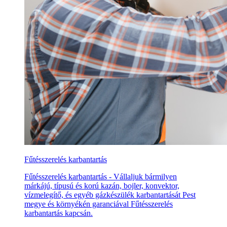
Fűtésszerelés karbantartás
Fűtésszerelés karbantartás - Vállaljuk bármilyen
márkájú, típusú és korú kazán, bojler, konvektor,
vízmelegítő, és egyéb gázkészülék karbantartását Pest
megye és környékén garanciával Fűtésszerelés
karbantartás kapcsán.