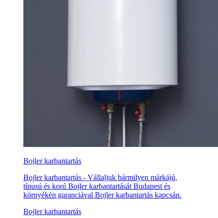
Bojler karbantartás
Bojler karbantartás - Vállaljuk bármilyen márkájú,
típusú és korú Bojler karbantartását Budapest és
környékén garanciával Bojler karbantartás kapcsán.
Bojler karbantartás