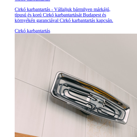
Cirkó karbantartás - Vállaljuk bármilyen márkájú,
típusú és korú Cirkó karbantartását Budapest és
környékén garanciával Cirkó karbantartás kapcsán.
Cirkó karbantartás