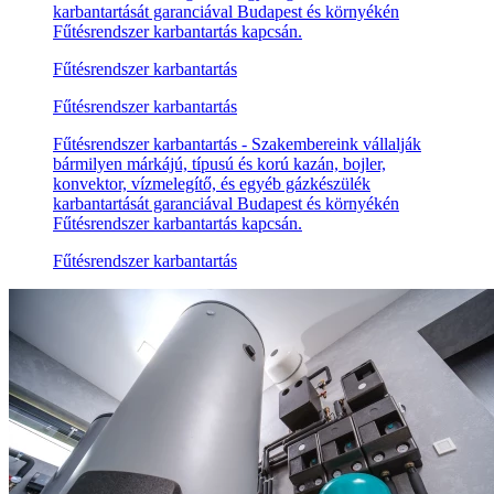
karbantartását garanciával Budapest és környékén
Fűtésrendszer karbantartás kapcsán.
Fűtésrendszer karbantartás
Fűtésrendszer karbantartás
Fűtésrendszer karbantartás - Szakembereink vállalják
bármilyen márkájú, típusú és korú kazán, bojler,
konvektor, vízmelegítő, és egyéb gázkészülék
karbantartását garanciával Budapest és környékén
Fűtésrendszer karbantartás kapcsán.
Fűtésrendszer karbantartás