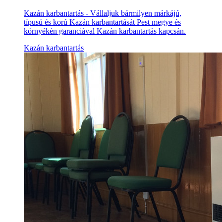
Kazán karbantartás - Vállaljuk bármilyen márkájú,
típusú és korú Kazán karbantartását Pest megye és
környékén garanciával Kazán karbantartás kapcsán.
Kazán karbantartás