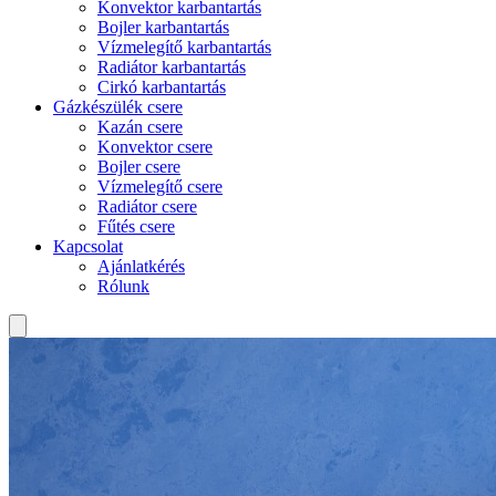
Konvektor karbantartás
Bojler karbantartás
Vízmelegítő karbantartás
Radiátor karbantartás
Cirkó karbantartás
Gázkészülék csere
Kazán csere
Konvektor csere
Bojler csere
Vízmelegítő csere
Radiátor csere
Fűtés csere
Kapcsolat
Ajánlatkérés
Rólunk