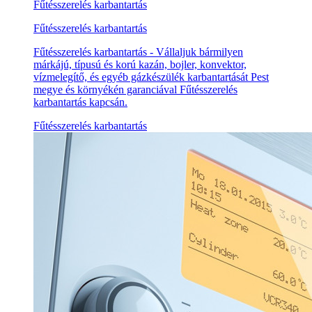
Fűtésszerelés karbantartás
Fűtésszerelés karbantartás
Fűtésszerelés karbantartás - Vállaljuk bármilyen
márkájú, típusú és korú kazán, bojler, konvektor,
vízmelegítő, és egyéb gázkészülék karbantartását Pest
megye és környékén garanciával Fűtésszerelés
karbantartás kapcsán.
Fűtésszerelés karbantartás