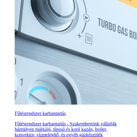
Fűtésrendszer karbantartás
Fűtésrendszer karbantartás - Szakembereink vállalják
bármilyen márkájú, típusú és korú kazán, bojler,
konvektor, vízmelegítő, és egyéb gázkészülék