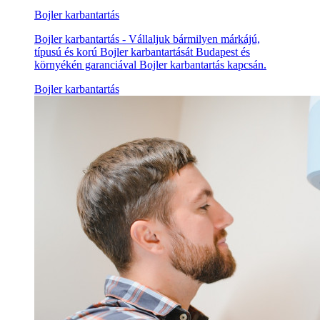
Bojler karbantartás
Bojler karbantartás - Vállaljuk bármilyen márkájú,
típusú és korú Bojler karbantartását Budapest és
környékén garanciával Bojler karbantartás kapcsán.
Bojler karbantartás