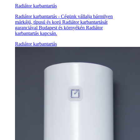
Radiátor karbantartás
Radiátor karbantartás - Cégünk vállalja bármilyen
márkájú, típusú és korú Radiátor karbantartását
garanciával Budapest és környékén Radiátor
karbantartás kapcsán.
Radiátor karbantartás