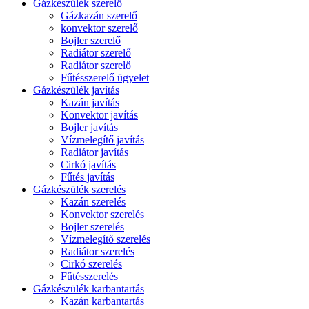
Gázkészülék szerelő
Gázkazán szerelő
konvektor szerelő
Bojler szerelő
Radiátor szerelő
Radiátor szerelő
Fűtésszerelő ügyelet
Gázkészülék javítás
Kazán javítás
Konvektor javítás
Bojler javítás
Vízmelegítő javítás
Radiátor javítás
Cirkó javítás
Fűtés javítás
Gázkészülék szerelés
Kazán szerelés
Konvektor szerelés
Bojler szerelés
Vízmelegítő szerelés
Radiátor szerelés
Cirkó szerelés
Fűtésszerelés
Gázkészülék karbantartás
Kazán karbantartás