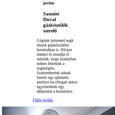
javítás
Saunier
Duval
gázkészülék
szerelő
Cégünk örömmel segít
önnek gázkészüléke
bontásában is. Hívjon
minket és mondja el
nekünk, hogy konkrétan
miben lehetünk a
segítségére.
Szakemberink adnak
önnek egy ajánlatot,
amelyet ha elfogad akkor
egyeztettünk egy
időpontot a bontáshoz.
Fűtés javítás