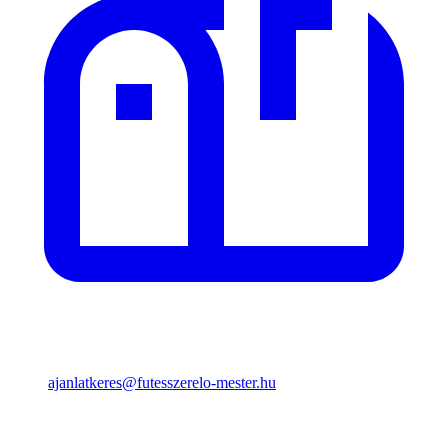
ajanlatkeres@futesszerelo-mester.hu