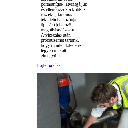
portalanítjuk, átvizsgáljuk
és ellenőrizzük a kritikus
részeket, különös
tekintettel a kazánja
típusára jellemző
meghibásodásokat.
Átvizsgálás után
próbaüzemet tartunk,
hogy minden tökéletes
legyen mielőtt
elmegyünk.
Bojler javítás