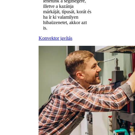
lehetünk a segítségére,
illetve a kazánja
márkáját, típusát, korát és
ha ír ki valamilyen
hibaüzenetet, akkor azt
is.
Konvektor javítás