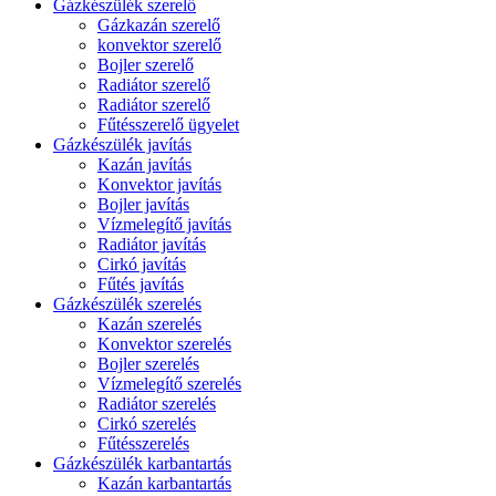
Gázkészülék szerelő
Gázkazán szerelő
konvektor szerelő
Bojler szerelő
Radiátor szerelő
Radiátor szerelő
Fűtésszerelő ügyelet
Gázkészülék javítás
Kazán javítás
Konvektor javítás
Bojler javítás
Vízmelegítő javítás
Radiátor javítás
Cirkó javítás
Fűtés javítás
Gázkészülék szerelés
Kazán szerelés
Konvektor szerelés
Bojler szerelés
Vízmelegítő szerelés
Radiátor szerelés
Cirkó szerelés
Fűtésszerelés
Gázkészülék karbantartás
Kazán karbantartás