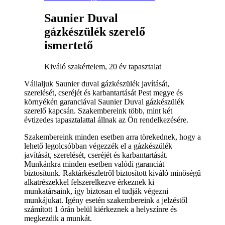
Saunier Duval
gázkészülék szerelő
ismertető
Kiváló szakértelem, 20 év tapasztalat
Vállaljuk Saunier duval gázkészülék javítását,
szerelését, cseréjét és karbantartását Pest megye és
környékén garanciával Saunier Duval gázkészülék
szerelő kapcsán. Szakembereink több, mint két
évtizedes tapasztalattal állnak az Ön rendelkezésére.
Szakembereink minden esetben arra törekednek, hogy a
lehető legolcsóbban végezzék el a gázkészülék
javítását, szerelését, cseréjét és karbantartását.
Munkánkra minden esetben valódi garanciát
biztosítunk. Raktárkészletről biztosított kiváló minőségű
alkatrészekkel felszerelkezve érkeznek ki
munkatársaink, így biztosan el tudják végezni
munkájukat. Igény esetén szakembereink a jelzéstől
számított 1 órán belül kiérkeznek a helyszínre és
megkezdik a munkát.