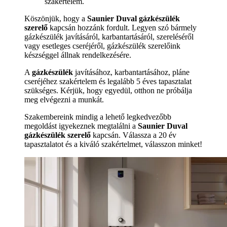
szakértelem.
Köszönjük, hogy a
Saunier Duval gázkészülék
szerelő
kapcsán hozzánk fordult. Legyen szó bármely
gázkészülék javításáról, karbantartásáról, szereléséről
vagy esetleges cseréjéről, gázkészülék szerelőink
készséggel állnak rendelkezésére.
A
gázkészülék
javításához, karbantartásához, pláne
cseréjéhez szakértelem és legalább 5 éves tapasztalat
szükséges. Kérjük, hogy egyedül, otthon ne próbálja
meg elvégezni a munkát.
Szakembereink mindig a lehető legkedvezőbb
megoldást igyekeznek megtalálni a
Saunier Duval
gázkészülék szerelő
kapcsán. Válassza a 20 év
tapasztalatot és a kiváló szakértelmet, válasszon minket!