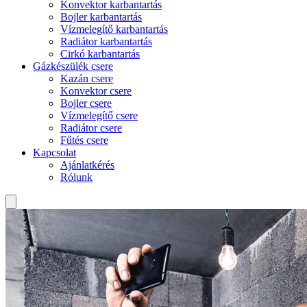
Konvektor karbantartás
Bojler karbantartás
Vízmelegítő karbantartás
Radiátor karbantartás
Cirkó karbantartás
Gázkészülék csere
Kazán csere
Konvektor csere
Bojler csere
Vízmelegítő csere
Radiátor csere
Fűtés csere
Kapcsolat
Ajánlatkérés
Rólunk