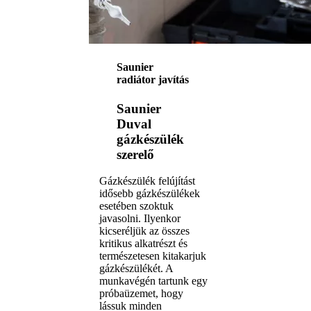
Saunier
radiátor javítás
Saunier
Duval
gázkészülék
szerelő
Gázkészülék felújítást
idősebb gázkészülékek
esetében szoktuk
javasolni. Ilyenkor
kicseréljük az összes
kritikus alkatrészt és
természetesen kitakarjuk
gázkészülékét. A
munkavégén tartunk egy
próbaüzemet, hogy
lássuk minden