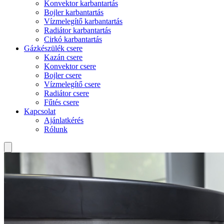
Konvektor karbantartás
Bojler karbantartás
Vízmelegítő karbantartás
Radiátor karbantartás
Cirkó karbantartás
Gázkészülék csere
Kazán csere
Konvektor csere
Bojler csere
Vízmelegítő csere
Radiátor csere
Fűtés csere
Kapcsolat
Ajánlatkérés
Rólunk