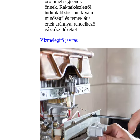
örömmel segítenek
önnek. Raktárkészletről
tudunk biztosítani kiváló
minőségű és remek ár /
érték aránnyal rendelkező
gázkészülékeket.
Vízmelegítő javítás