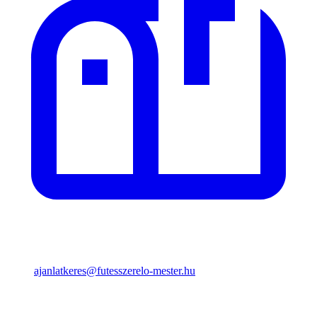
ajanlatkeres@futesszerelo-mester.hu