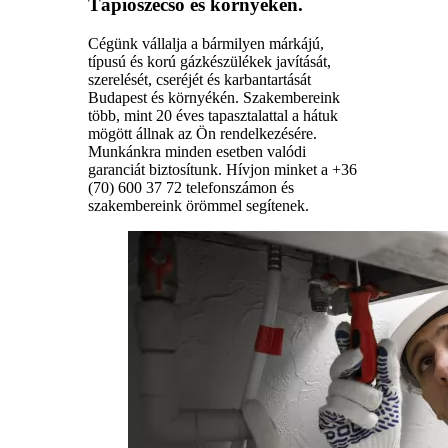
Tápiószecső és környékén.
Cégünk vállalja a bármilyen márkájú,
típusú és korú gázkészülékek javítását,
szerelését, cseréjét és karbantartását
Budapest és környékén. Szakembereink
több, mint 20 éves tapasztalattal a hátuk
mögött állnak az Ön rendelkezésére.
Munkánkra minden esetben valódi
garanciát biztosítunk. Hívjon minket a +36
(70) 600 37 72 telefonszámon és
szakembereink örömmel segítenek.