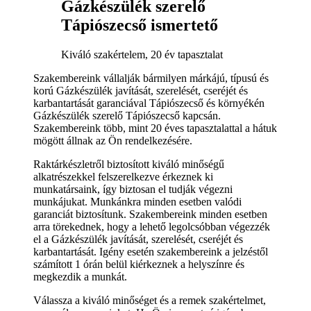
Gázkészülék szerelő
Tápiószecső ismertető
Kiváló szakértelem, 20 év tapasztalat
Szakembereink vállalják bármilyen márkájú, típusú és
korú Gázkészülék javítását, szerelését, cseréjét és
karbantartását garanciával Tápiószecső és környékén
Gázkészülék szerelő Tápiószecső kapcsán.
Szakembereink több, mint 20 éves tapasztalattal a hátuk
mögött állnak az Ön rendelkezésére.
Raktárkészletről biztosított kiváló minőségű
alkatrészekkel felszerelkezve érkeznek ki
munkatársaink, így biztosan el tudják végezni
munkájukat. Munkánkra minden esetben valódi
garanciát biztosítunk. Szakembereink minden esetben
arra törekednek, hogy a lehető legolcsóbban végezzék
el a Gázkészülék javítását, szerelését, cseréjét és
karbantartását. Igény esetén szakembereink a jelzéstől
számított 1 órán belül kiérkeznek a helyszínre és
megkezdik a munkát.
Válassza a kiváló minőséget és a remek szakértelmet,