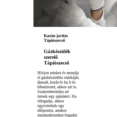
Kazán javítás
Tápiószecső
Gázkészülék
szerelő
Tápiószecső
Hívjon minket és mondja
el gázkészüléke márkáját,
típusát, korát és ha ír ki
hibaüzenet, akkor azt is.
Szakemberünka ad
önnek egy ajánlatot. Ha
elfogadja, akkor
egyeztetünk egy
időpontot, amikor
munkatársunkat fogadni