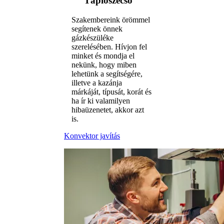
Tápiószecső
Szakembereink örömmel
segítenek önnek
gázkészüléke
szerelésében. Hívjon fel
minket és mondja el
nekünk, hogy miben
lehetünk a segítségére,
illetve a kazánja
márkáját, típusát, korát és
ha ír ki valamilyen
hibaüzenetet, akkor azt
is.
Konvektor javítás