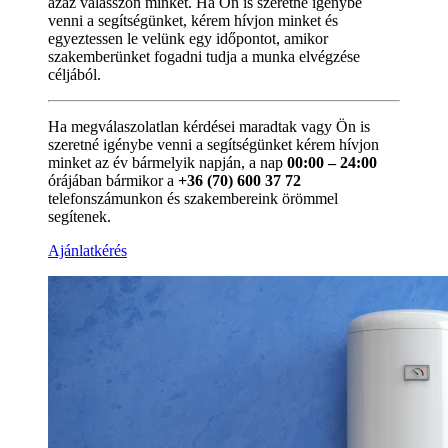
azaz válasszon minket. Ha Ön is szeretné igénybe
venni a segítségünket, kérem hívjon minket és
egyeztessen le velünk egy időpontot, amikor
szakemberünket fogadni tudja a munka elvégzése
céljából.
Ha megválaszolatlan kérdései maradtak vagy Ön is
szeretné igénybe venni a segítségünket kérem hívjon
minket az év bármelyik napján, a nap
00:00 – 24:00
órájában bármikor a
+36 (70) 600 37 72
telefonszámunkon és szakembereink örömmel
segítenek.
Ajánlatkérés