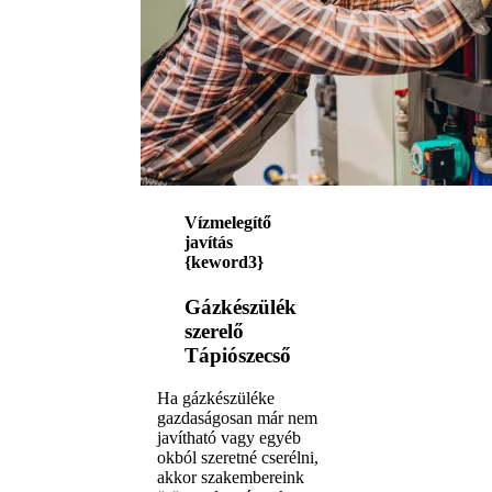
Vízmelegítő
javítás
{keword3}
Gázkészülék
szerelő
Tápiószecső
Ha gázkészüléke
gazdaságosan már nem
javítható vagy egyéb
okból szeretné cserélni,
akkor szakembereink