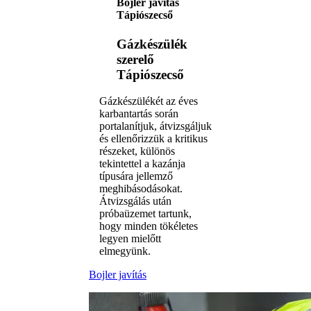
Bojler javítás
Tápiószecső
Gázkészülék
szerelő
Tápiószecső
Gázkészülékét az éves
karbantartás során
portalanítjuk, átvizsgáljuk
és ellenőrizzük a kritikus
részeket, különös
tekintettel a kazánja
típusára jellemző
meghibásodásokat.
Átvizsgálás után
próbaüzemet tartunk,
hogy minden tökéletes
legyen mielőtt
elmegyünk.
Bojler javítás