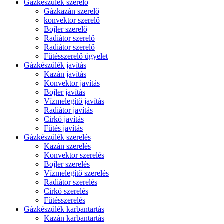
Gázkészülék szerelő
Gázkazán szerelő
konvektor szerelő
Bojler szerelő
Radiátor szerelő
Radiátor szerelő
Fűtésszerelő ügyelet
Gázkészülék javítás
Kazán javítás
Konvektor javítás
Bojler javítás
Vízmelegítő javítás
Radiátor javítás
Cirkó javítás
Fűtés javítás
Gázkészülék szerelés
Kazán szerelés
Konvektor szerelés
Bojler szerelés
Vízmelegítő szerelés
Radiátor szerelés
Cirkó szerelés
Fűtésszerelés
Gázkészülék karbantartás
Kazán karbantartás