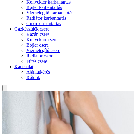
Konvektor karbantartás
Bojler karbantartás
Vízmelegítő karbantartás
Radiátor karbantartás
Cirkó karbantartás
Gázkészülék csere
Kazán csere
Konvektor csere
Bojler csere
Vízmelegítő csere
Radiátor csere
Fűtés csere
Kapcsolat
Ajánlatkérés
Rólunk