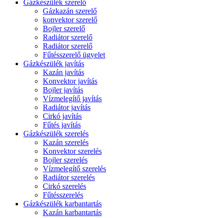
Gázkészülék szerelő
Gázkazán szerelő
konvektor szerelő
Bojler szerelő
Radiátor szerelő
Radiátor szerelő
Fűtésszerelő ügyelet
Gázkészülék javítás
Kazán javítás
Konvektor javítás
Bojler javítás
Vízmelegítő javítás
Radiátor javítás
Cirkó javítás
Fűtés javítás
Gázkészülék szerelés
Kazán szerelés
Konvektor szerelés
Bojler szerelés
Vízmelegítő szerelés
Radiátor szerelés
Cirkó szerelés
Fűtésszerelés
Gázkészülék karbantartás
Kazán karbantartás