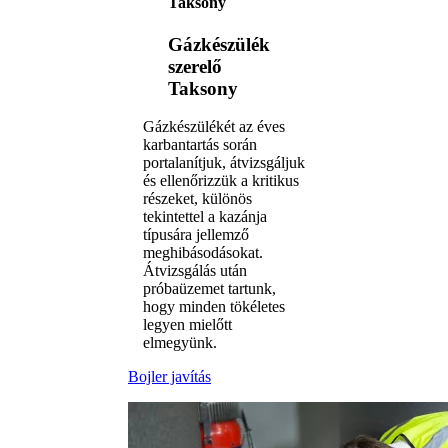
Taksony
Gázkészülék
szerelő
Taksony
Gázkészülékét az éves
karbantartás során
portalanítjuk, átvizsgáljuk
és ellenőrizzük a kritikus
részeket, különös
tekintettel a kazánja
típusára jellemző
meghibásodásokat.
Átvizsgálás után
próbaüzemet tartunk,
hogy minden tökéletes
legyen mielőtt
elmegyünk.
Bojler javítás