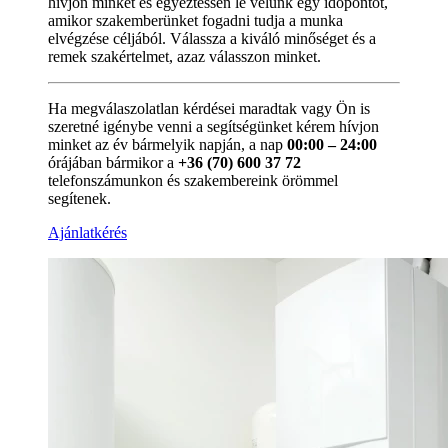
hívjon minket és egyeztessen le velünk egy időpontot,
amikor szakemberünket fogadni tudja a munka
elvégzése céljából. Válassza a kiváló minőséget és a
remek szakértelmet, azaz válasszon minket.
Ha megválaszolatlan kérdései maradtak vagy Ön is
szeretné igénybe venni a segítségünket kérem hívjon
minket az év bármelyik napján, a nap
00:00 – 24:00
órájában bármikor a
+36 (70) 600 37 72
telefonszámunkon és szakembereink örömmel
segítenek.
Ajánlatkérés