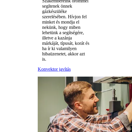
Szakembereink örömmel
segítenek önnek
gázkészüléke
szerelésében. Hívjon fel
minket és mondja el
nekünk, hogy miben
lehetünk a segítségére,
illetve a kazánja
márkáját, típusát, korát és
ha ír ki valamilyen
hibaüzenetet, akkor azt
is.
Konvektor javítás