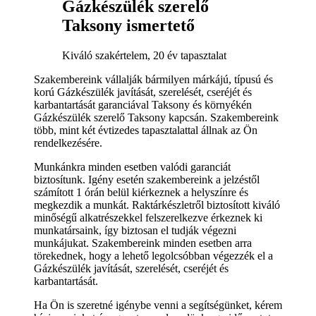
Gázkészülék szerelő
Taksony ismertető
Kiváló szakértelem, 20 év tapasztalat
Szakembereink vállalják bármilyen márkájú, típusú és
korú Gázkészülék javítását, szerelését, cseréjét és
karbantartását garanciával Taksony és környékén
Gázkészülék szerelő Taksony kapcsán. Szakembereink
több, mint két évtizedes tapasztalattal állnak az Ön
rendelkezésére.
Munkánkra minden esetben valódi garanciát
biztosítunk. Igény esetén szakembereink a jelzéstől
számított 1 órán belül kiérkeznek a helyszínre és
megkezdik a munkát. Raktárkészletről biztosított kiváló
minőségű alkatrészekkel felszerelkezve érkeznek ki
munkatársaink, így biztosan el tudják végezni
munkájukat. Szakembereink minden esetben arra
törekednek, hogy a lehető legolcsóbban végezzék el a
Gázkészülék javítását, szerelését, cseréjét és
karbantartását.
Ha Ön is szeretné igénybe venni a segítségünket, kérem