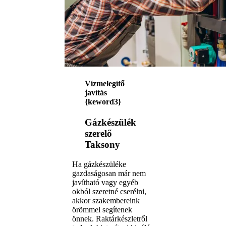
Vízmelegítő
javítás
{keword3}
Gázkészülék
szerelő
Taksony
Ha gázkészüléke
gazdaságosan már nem
javítható vagy egyéb
okból szeretné cserélni,
akkor szakembereink
örömmel segítenek
önnek. Raktárkészletről