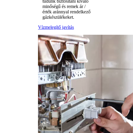
tudunk biztosítani kiváló
minőségű és remek ár /
érték aránnyal rendelkező
gázkészülékeket.
Vízmelegítő javítás