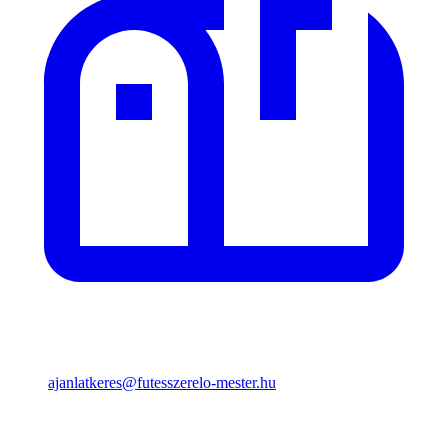
ajanlatkeres@futesszerelo-mester.hu