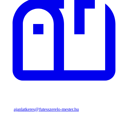
ajanlatkeres@futesszerelo-mester.hu