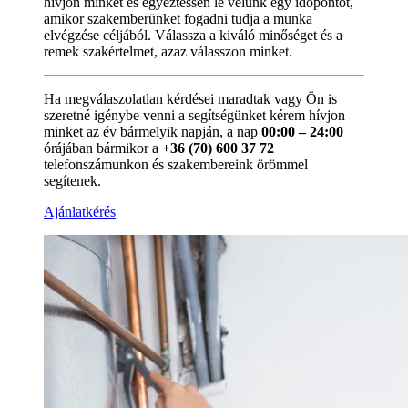
hívjon minket és egyeztessen le velünk egy időpontot,
amikor szakemberünket fogadni tudja a munka
elvégzése céljából. Válassza a kiváló minőséget és a
remek szakértelmet, azaz válasszon minket.
Ha megválaszolatlan kérdései maradtak vagy Ön is
szeretné igénybe venni a segítségünket kérem hívjon
minket az év bármelyik napján, a nap
00:00 – 24:00
órájában bármikor a
+36 (70) 600 37 72
telefonszámunkon és szakembereink örömmel
segítenek.
Ajánlatkérés