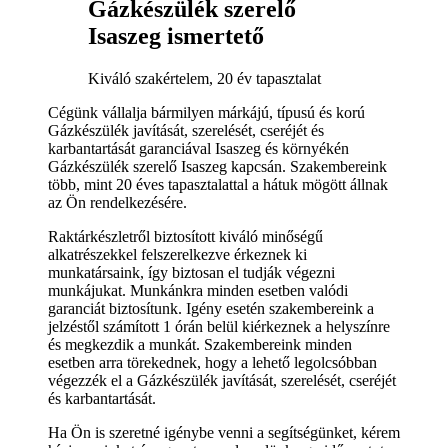
Gázkészülék szerelő
Isaszeg ismertető
Kiváló szakértelem, 20 év tapasztalat
Cégünk vállalja bármilyen márkájú, típusú és korú
Gázkészülék javítását, szerelését, cseréjét és
karbantartását garanciával Isaszeg és környékén
Gázkészülék szerelő Isaszeg kapcsán. Szakembereink
több, mint 20 éves tapasztalattal a hátuk mögött állnak
az Ön rendelkezésére.
Raktárkészletről biztosított kiváló minőségű
alkatrészekkel felszerelkezve érkeznek ki
munkatársaink, így biztosan el tudják végezni
munkájukat. Munkánkra minden esetben valódi
garanciát biztosítunk. Igény esetén szakembereink a
jelzéstől számított 1 órán belül kiérkeznek a helyszínre
és megkezdik a munkát. Szakembereink minden
esetben arra törekednek, hogy a lehető legolcsóbban
végezzék el a Gázkészülék javítását, szerelését, cseréjét
és karbantartását.
Ha Ön is szeretné igénybe venni a segítségünket, kérem