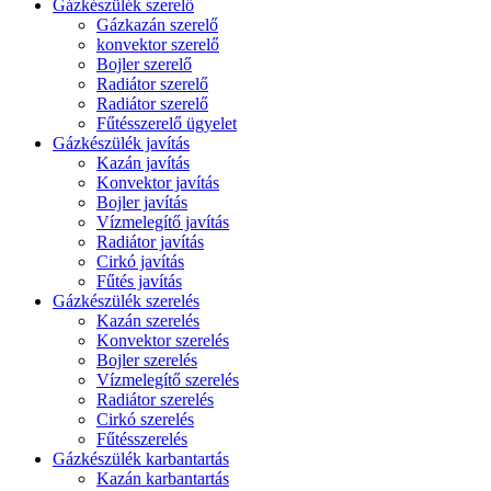
Gázkészülék szerelő
Gázkazán szerelő
konvektor szerelő
Bojler szerelő
Radiátor szerelő
Radiátor szerelő
Fűtésszerelő ügyelet
Gázkészülék javítás
Kazán javítás
Konvektor javítás
Bojler javítás
Vízmelegítő javítás
Radiátor javítás
Cirkó javítás
Fűtés javítás
Gázkészülék szerelés
Kazán szerelés
Konvektor szerelés
Bojler szerelés
Vízmelegítő szerelés
Radiátor szerelés
Cirkó szerelés
Fűtésszerelés
Gázkészülék karbantartás
Kazán karbantartás