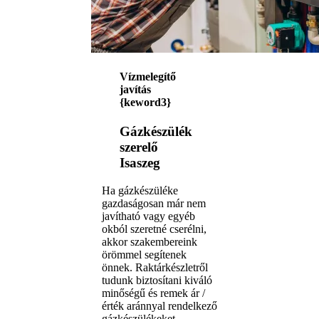
Vízmelegítő
javítás
{keword3}
Gázkészülék
szerelő
Isaszeg
Ha gázkészüléke
gazdaságosan már nem
javítható vagy egyéb
okból szeretné cserélni,
akkor szakembereink
örömmel segítenek
önnek. Raktárkészletről
tudunk biztosítani kiváló
minőségű és remek ár /
érték aránnyal rendelkező
gázkészülékeket.