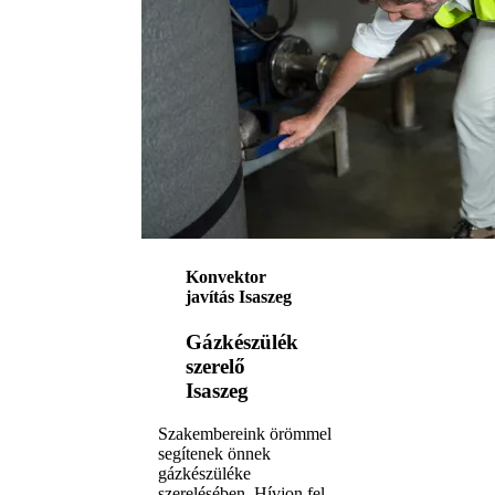
Konvektor
javítás Isaszeg
Gázkészülék
szerelő
Isaszeg
Szakembereink örömmel
segítenek önnek
gázkészüléke
szerelésében. Hívjon fel