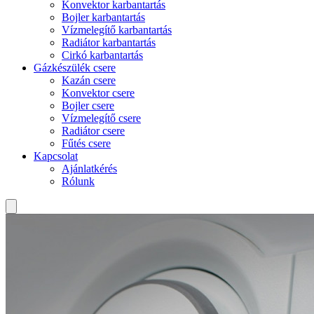
Konvektor karbantartás
Bojler karbantartás
Vízmelegítő karbantartás
Radiátor karbantartás
Cirkó karbantartás
Gázkészülék csere
Kazán csere
Konvektor csere
Bojler csere
Vízmelegítő csere
Radiátor csere
Fűtés csere
Kapcsolat
Ajánlatkérés
Rólunk