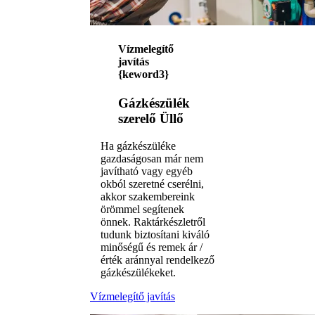
Vízmelegítő
javítás
{keword3}
Gázkészülék
szerelő Üllő
Ha gázkészüléke
gazdaságosan már nem
javítható vagy egyéb
okból szeretné cserélni,
akkor szakembereink
örömmel segítenek
önnek. Raktárkészletről
tudunk biztosítani kiváló
minőségű és remek ár /
érték aránnyal rendelkező
gázkészülékeket.
Vízmelegítő javítás