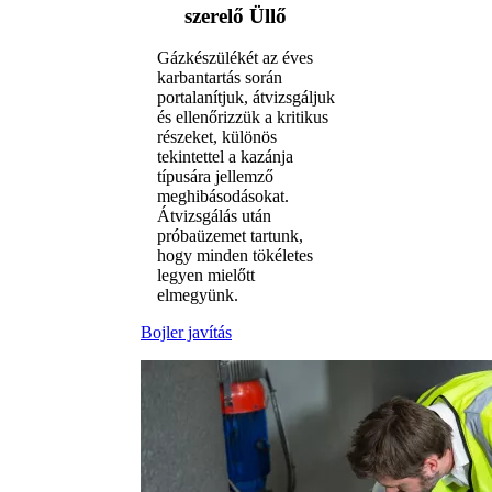
szerelő Üllő
Gázkészülékét az éves
karbantartás során
portalanítjuk, átvizsgáljuk
és ellenőrizzük a kritikus
részeket, különös
tekintettel a kazánja
típusára jellemző
meghibásodásokat.
Átvizsgálás után
próbaüzemet tartunk,
hogy minden tökéletes
legyen mielőtt
elmegyünk.
Bojler javítás