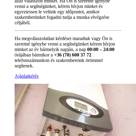
azaz válasszon minket. Ha Ön is szeretné igénybe
venni a segítségünket, kérem hívjon minket és
egyeztessen le velünk egy időpontot, amikor
szakemberünket fogadni tudja a munka elvégzése
céljából.
Ha megválaszolatlan kérdései maradtak vagy Ön is
szeretné igénybe venni a segítségünket kérem hívjon
minket az év bármelyik napján, a nap
00:00 – 24:00
órájában bármikor a
+36 (70) 600 37 72
telefonszámunkon és szakembereink örömmel
segítenek.
Ajánlatkérés