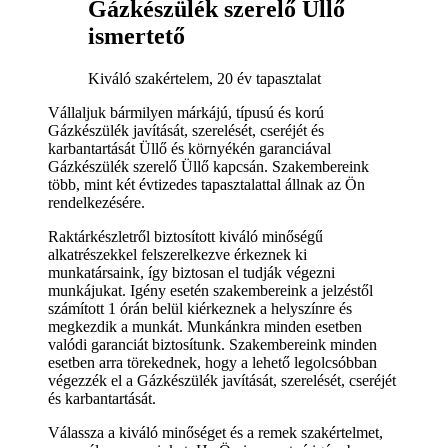
Gázkészülék szerelő Üllő
ismertető
Kiváló szakértelem, 20 év tapasztalat
Vállaljuk bármilyen márkájú, típusú és korú
Gázkészülék javítását, szerelését, cseréjét és
karbantartását Üllő és környékén garanciával
Gázkészülék szerelő Üllő kapcsán. Szakembereink
több, mint két évtizedes tapasztalattal állnak az Ön
rendelkezésére.
Raktárkészletről biztosított kiváló minőségű
alkatrészekkel felszerelkezve érkeznek ki
munkatársaink, így biztosan el tudják végezni
munkájukat. Igény esetén szakembereink a jelzéstől
számított 1 órán belül kiérkeznek a helyszínre és
megkezdik a munkát. Munkánkra minden esetben
valódi garanciát biztosítunk. Szakembereink minden
esetben arra törekednek, hogy a lehető legolcsóbban
végezzék el a Gázkészülék javítását, szerelését, cseréjét
és karbantartását.
Válassza a kiváló minőséget és a remek szakértelmet,