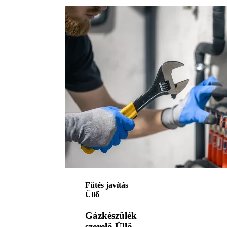
Fűtés javítás
Üllő
Gázkészülék
szerelő Üllő