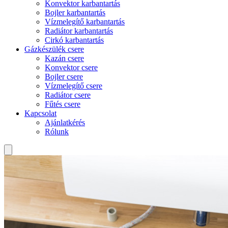
Konvektor karbantartás
Bojler karbantartás
Vízmelegítő karbantartás
Radiátor karbantartás
Cirkó karbantartás
Gázkészülék csere
Kazán csere
Konvektor csere
Bojler csere
Vízmelegítő csere
Radiátor csere
Fűtés csere
Kapcsolat
Ajánlatkérés
Rólunk