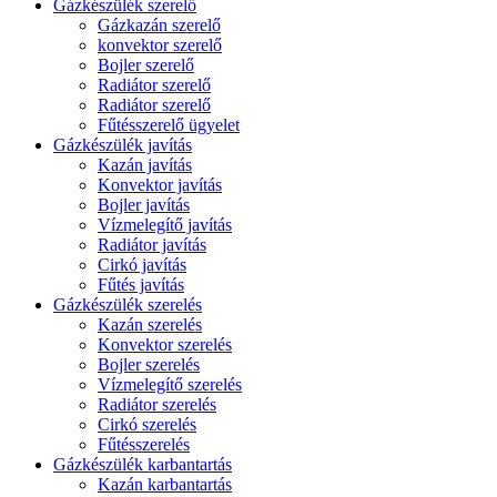
Gázkészülék szerelő
Gázkazán szerelő
konvektor szerelő
Bojler szerelő
Radiátor szerelő
Radiátor szerelő
Fűtésszerelő ügyelet
Gázkészülék javítás
Kazán javítás
Konvektor javítás
Bojler javítás
Vízmelegítő javítás
Radiátor javítás
Cirkó javítás
Fűtés javítás
Gázkészülék szerelés
Kazán szerelés
Konvektor szerelés
Bojler szerelés
Vízmelegítő szerelés
Radiátor szerelés
Cirkó szerelés
Fűtésszerelés
Gázkészülék karbantartás
Kazán karbantartás