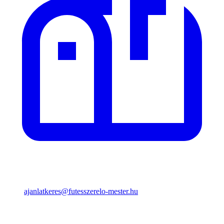
ajanlatkeres@futesszerelo-mester.hu