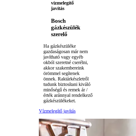
vízmelegítő
javítás
Bosch
gázkészülék
szerelő
Ha gázkészüléke
gazdaságosan már nem
javítható vagy egyéb
okból szeretné cserélni,
akkor szakembereink
örömmel segítenek
önnek. Raktárkészletről
tudunk biztosítani kiváló
minőségű és remek ár /
érték aránnyal rendelkező
gázkészülékeket.
Vízmelegítő javítás