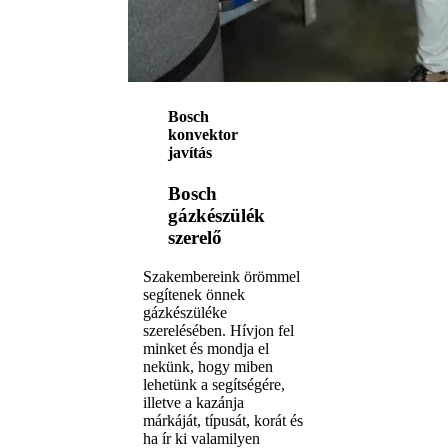
Bosch
konvektor
javítás
Bosch
gázkészülék
szerelő
Szakembereink örömmel
segítenek önnek
gázkészüléke
szerelésében. Hívjon fel
minket és mondja el
nekünk, hogy miben
lehetünk a segítségére,
illetve a kazánja
márkáját, típusát, korát és
ha ír ki valamilyen