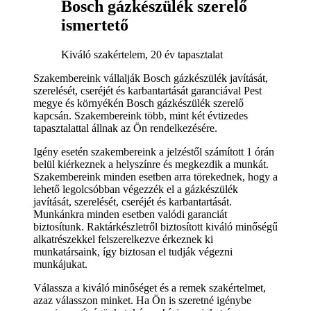
Bosch gázkészülék szerelő
ismertető
Kiváló szakértelem, 20 év tapasztalat
Szakembereink vállalják Bosch gázkészülék javítását,
szerelését, cseréjét és karbantartását garanciával Pest
megye és környékén Bosch gázkészülék szerelő
kapcsán. Szakembereink több, mint két évtizedes
tapasztalattal állnak az Ön rendelkezésére.
Igény esetén szakembereink a jelzéstől számított 1 órán
belül kiérkeznek a helyszínre és megkezdik a munkát.
Szakembereink minden esetben arra törekednek, hogy a
lehető legolcsóbban végezzék el a gázkészülék
javítását, szerelését, cseréjét és karbantartását.
Munkánkra minden esetben valódi garanciát
biztosítunk. Raktárkészletről biztosított kiváló minőségű
alkatrészekkel felszerelkezve érkeznek ki
munkatársaink, így biztosan el tudják végezni
munkájukat.
Válassza a kiváló minőséget és a remek szakértelmet,
azaz válasszon minket. Ha Ön is szeretné igénybe