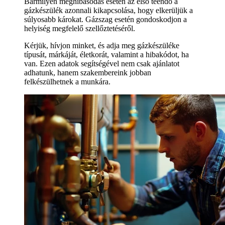
Bármilyen meghibásodás esetén az első teendő a
gázkészülék azonnali kikapcsolása, hogy elkerüljük a
súlyosabb károkat. Gázszag esetén gondoskodjon a
helyiség megfelelő szellőztetéséről.
Kérjük, hívjon minket, és adja meg gázkészüléke
típusát, márkáját, életkorát, valamint a hibakódot, ha
van. Ezen adatok segítségével nem csak ajánlatot
adhatunk, hanem szakembereink jobban
felkészülhetnek a munkára.