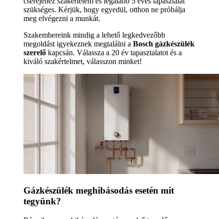
cseréjéhez szakértelem és legalább 5 éves tapasztalat
szükséges. Kérjük, hogy egyedül, otthon ne próbálja
meg elvégezni a munkát.
Szakembereink mindig a lehető legkedvezőbb
megoldást igyekeznek megtalálni a
Bosch gázkészülék
szerelő
kapcsán. Válassza a 20 év tapasztalatot és a
kiváló szakértelmet, válasszon minket!
Gázkészülék meghibásodás esetén mit
tegyünk?