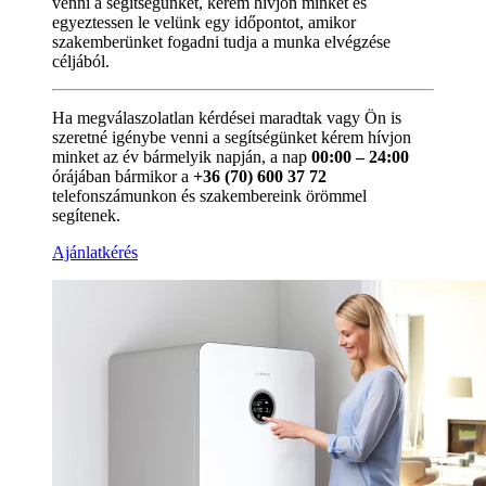
venni a segítségünket, kérem hívjon minket és
egyeztessen le velünk egy időpontot, amikor
szakemberünket fogadni tudja a munka elvégzése
céljából.
Ha megválaszolatlan kérdései maradtak vagy Ön is
szeretné igénybe venni a segítségünket kérem hívjon
minket az év bármelyik napján, a nap
00:00 – 24:00
órájában bármikor a
+36 (70) 600 37 72
telefonszámunkon és szakembereink örömmel
segítenek.
Ajánlatkérés