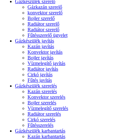
Gázkészülék szerelő
Gázkazán szerelő
konvektor szerelő
Bojler szerelő
Radiátor szerelő
Radiátor szerelő
Fűtésszerelő ügyelet
Gázkészülék javítás
Kazán javítás
Konvektor javítás
Bojler javítás
Vízmelegítő javítás
Radiátor javítás
Cirkó javítás
Fűtés javítás
Gázkészülék szerelés
Kazán szerelés
Konvektor szerelés
Bojler szerelés
Vízmelegítő szerelés
Radiátor szerelés
Cirkó szerelés
Fűtésszerelés
Gázkészülék karbantartás
Kazán karbantartás