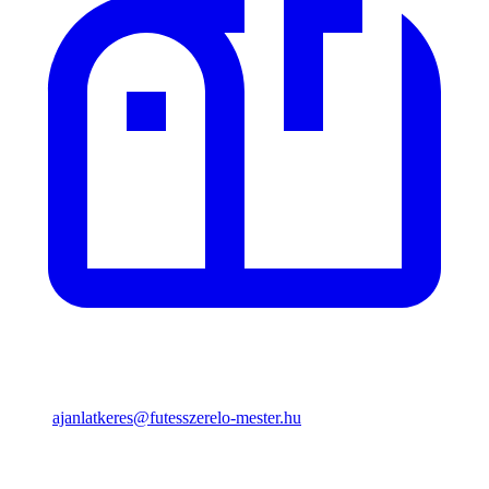
ajanlatkeres@futesszerelo-mester.hu