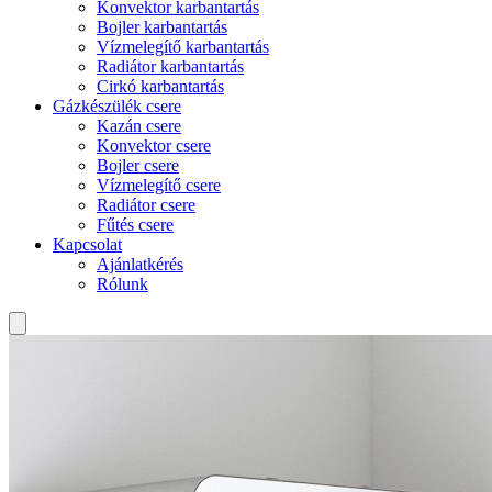
Konvektor karbantartás
Bojler karbantartás
Vízmelegítő karbantartás
Radiátor karbantartás
Cirkó karbantartás
Gázkészülék csere
Kazán csere
Konvektor csere
Bojler csere
Vízmelegítő csere
Radiátor csere
Fűtés csere
Kapcsolat
Ajánlatkérés
Rólunk