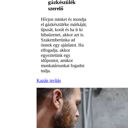
gázkészülék
szerelő
Hívjon minket és mondja
el gázkészüléke márkáját,
típusát, korát és ha ír ki
hibaüzenet, akkor azt is.
Szakemberünka ad
önnek egy ajánlatot. Ha
elfogadja, akkor
egyeztetünk egy
időpontot, amikor
munkatársunkat fogadni
tudja.
Kazán javítás