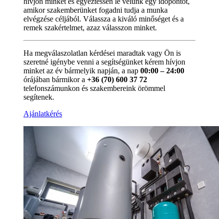
hívjon minket és egyeztessen le velünk egy időpontot,
amikor szakemberünket fogadni tudja a munka
elvégzése céljából. Válassza a kiváló minőséget és a
remek szakértelmet, azaz válasszon minket.
Ha megválaszolatlan kérdései maradtak vagy Ön is
szeretné igénybe venni a segítségünket kérem hívjon
minket az év bármelyik napján, a nap
00:00 – 24:00
órájában bármikor a
+36 (70) 600 37 72
telefonszámunkon és szakembereink örömmel
segítenek.
Ajánlatkérés