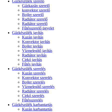
Gázkészülék szerelő
Gázkazán szerelő
konvektor szerelő
Bojler szerelő
Radiátor szerelő
Radiátor szerelő
Fűtésszerelő ügyelet
Gázkészülék javítás
Kazán javítás
Konvektor javítás
Bojler javítás
Vízmelegítő javítás
Radiátor javítás
Cirkó javítás
Fűtés javítás
Gázkészülék szerelés
Kazán szerelés
Konvektor szerelés
Bojler szerelés
Vízmelegítő szerelés
Radiátor szerelés
Cirkó szerelés
Fűtésszerelés
Gázkészülék karbantartás
Kazán karbantartás