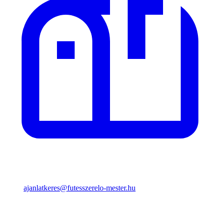
ajanlatkeres@futesszerelo-mester.hu