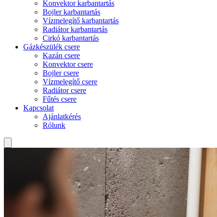
Konvektor karbantartás
Bojler karbantartás
Vízmelegítő karbantartás
Radiátor karbantartás
Cirkó karbantartás
Gázkészülék csere
Kazán csere
Konvektor csere
Bojler csere
Vízmelegítő csere
Radiátor csere
Fűtés csere
Kapcsolat
Ajánlatkérés
Rólunk