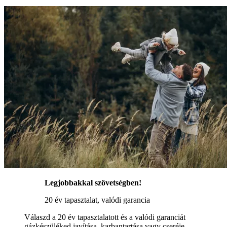
Legjobbakkal szövetségben!
20 év tapasztalat, valódi garancia
Válaszd a 20 év tapasztalatott és a valódi garanciát
gázkészüléked javítása, karbantartása vagy cseréje