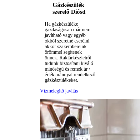
Gázkészülék
szerelő Diósd
Ha gázkészüléke
gazdaságosan már nem
javítható vagy egyéb
okból szeretné cserélni,
akkor szakembereink
örömmel segítenek
önnek. Raktárkészletről
tudunk biztosítani kiváló
minőségű és remek ár /
érték aránnyal rendelkező
gázkészülékeket.
Vízmelegítő javítás