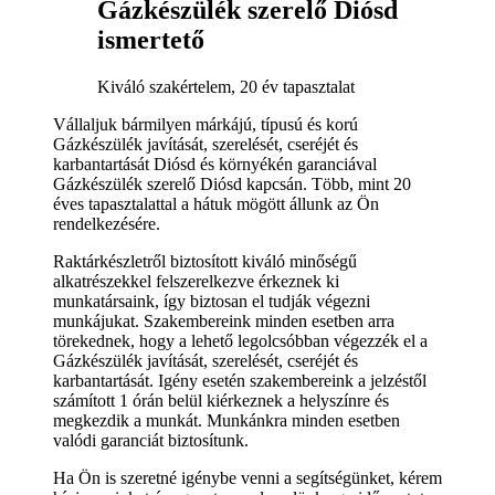
Gázkészülék szerelő Diósd
ismertető
Kiváló szakértelem, 20 év tapasztalat
Vállaljuk bármilyen márkájú, típusú és korú
Gázkészülék javítását, szerelését, cseréjét és
karbantartását Diósd és környékén garanciával
Gázkészülék szerelő Diósd kapcsán. Több, mint 20
éves tapasztalattal a hátuk mögött állunk az Ön
rendelkezésére.
Raktárkészletről biztosított kiváló minőségű
alkatrészekkel felszerelkezve érkeznek ki
munkatársaink, így biztosan el tudják végezni
munkájukat. Szakembereink minden esetben arra
törekednek, hogy a lehető legolcsóbban végezzék el a
Gázkészülék javítását, szerelését, cseréjét és
karbantartását. Igény esetén szakembereink a jelzéstől
számított 1 órán belül kiérkeznek a helyszínre és
megkezdik a munkát. Munkánkra minden esetben
valódi garanciát biztosítunk.
Ha Ön is szeretné igénybe venni a segítségünket, kérem