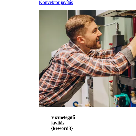
Konvektor javítás
Vízmelegítő
javítás
{keword3}