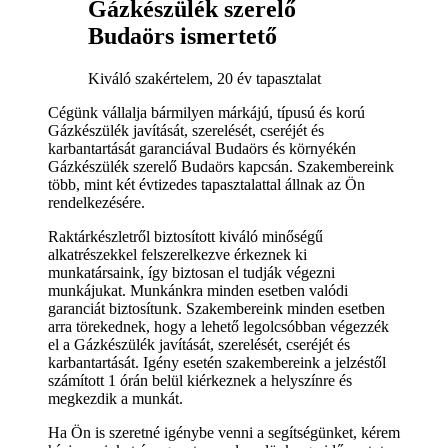
Gázkészülék szerelő
Budaörs ismertető
Kiváló szakértelem, 20 év tapasztalat
Cégünk vállalja bármilyen márkájú, típusú és korú
Gázkészülék javítását, szerelését, cseréjét és
karbantartását garanciával Budaörs és környékén
Gázkészülék szerelő Budaörs kapcsán. Szakembereink
több, mint két évtizedes tapasztalattal állnak az Ön
rendelkezésére.
Raktárkészletről biztosított kiváló minőségű
alkatrészekkel felszerelkezve érkeznek ki
munkatársaink, így biztosan el tudják végezni
munkájukat. Munkánkra minden esetben valódi
garanciát biztosítunk. Szakembereink minden esetben
arra törekednek, hogy a lehető legolcsóbban végezzék
el a Gázkészülék javítását, szerelését, cseréjét és
karbantartását. Igény esetén szakembereink a jelzéstől
számított 1 órán belül kiérkeznek a helyszínre és
megkezdik a munkát.
Ha Ön is szeretné igénybe venni a segítségünket, kérem