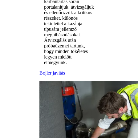
karbantartás során
portalanítjuk, átvizsgáljuk
és ellenőrizzük a kritikus
részeket, különös
tekintettel a kazánja
típusára jellemző
meghibásodásokat.
Átvizsgálás után
próbaüzemet tartunk,
hogy minden tökéletes
legyen mielőtt
elmegyünk.
Bojler javítás