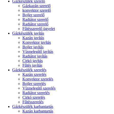
Gázkészülék szerelő
Gázkazán szerelő
konvektor szerelő
Bojler szerelő
Radiátor szerelő
Radiátor szerelő
Fűtésszerelő ügyelet
Gázkészülék javítás
Kazán javítás
Konvektor javítás
Bojler javítás
Vízmelegítő javítás
Radiátor javítás
Cirkó javítás
Fűtés javítás
Gázkészülék szerelés
Kazán szerelés
Konvektor szerelés
Bojler szerelés
Vízmelegítő szerelés
Radiátor szerelés
Cirkó szerelés
Fűtésszerelés
Gázkészülék karbantartás
Kazán karbantartás