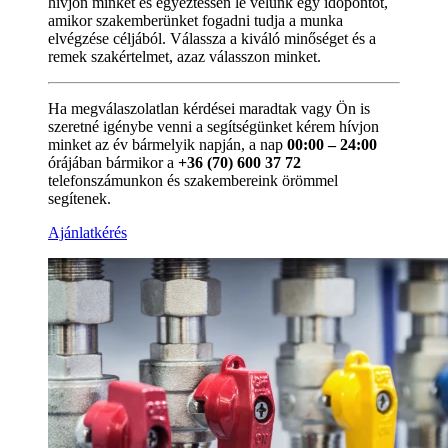
hívjon minket és egyeztessen le velünk egy időpontot,
amikor szakemberünket fogadni tudja a munka
elvégzése céljából. Válassza a kiváló minőséget és a
remek szakértelmet, azaz válasszon minket.
Ha megválaszolatlan kérdései maradtak vagy Ön is
szeretné igénybe venni a segítségünket kérem hívjon
minket az év bármelyik napján, a nap
00:00 – 24:00
órájában bármikor a
+36 (70) 600 37 72
telefonszámunkon és szakembereink örömmel
segítenek.
Ajánlatkérés