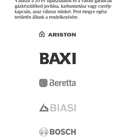
Válaszd a 20 év tapasztalatott és a valódi garanciát
gázkészüléked javítása, karbantartása vagy cseréje
kapcsán, azaz válassz minket. Pest megye egész
területén állunk a rendelkezésére.