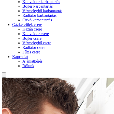
Konvektor karbantartás
Bojler karbantartás
Vízmelegítő karbantartás
Radiátor karbantartás
Cirkó karbantartás
Gázkészülék csere
Kazán csere
Konvektor csere
Bojler csere
Vízmelegítő csere
Radiátor csere
Fűtés csere
Kapcsolat
Ajánlatkérés
Rólunk