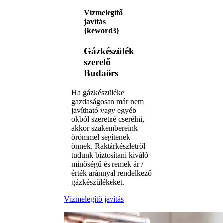
Vízmelegítő
javítás
{keword3}
Gázkészülék
szerelő
Budaörs
Ha gázkészüléke
gazdaságosan már nem
javítható vagy egyéb
okból szeretné cserélni,
akkor szakembereink
örömmel segítenek
önnek. Raktárkészletről
tudunk biztosítani kiváló
minőségű és remek ár /
érték aránnyal rendelkező
gázkészülékeket.
Vízmelegítő javítás