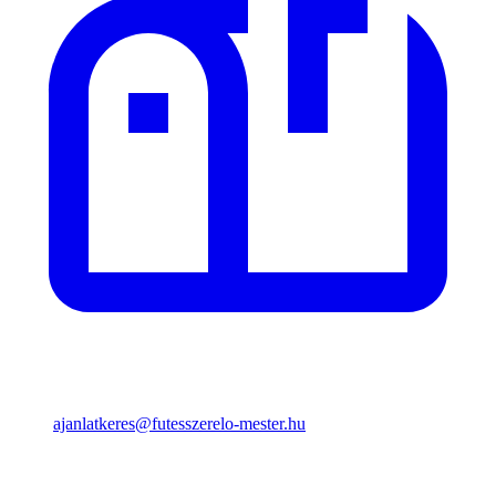
ajanlatkeres@futesszerelo-mester.hu