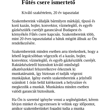
Fűtés csere ismertető
Kiváló szakértelem, 20 év tapasztalat
Szakembereink vállalják bármilyen márkájú, típusú és
korú kazán, bojler, konvektor, vízmelegítő, és egyéb
gázkészülék cseréjét garanciával Budapest és
környékén Fűtés csere kapcsán. Szakembereink több,
mint 20 éves tapasztalattal a hátuk mögött állnak az Ön
rendelkezésére.
Szakembereink minden esetben arra törekednek, hogy a
lehető legolcsóbban végezzék el a kazán, bojler,
konvektor, vízmelegítő, és egyéb gázkészülék cseréjét.
Raktárkészletről biztosított kiváló minőségű
alkatrészekkel felszerelkezve érkeznek ki
munkatársaink, így biztosan el tudják végezni
munkájukat. Igény esetén szakembereink a jelzéstől
számított 1 órán belül kiérkeznek a helyszínre és
megkezdik a munkát. Munkánkra minden esetben
valódi garanciát biztosítunk.
Ha Ön is szeretné igénybe venni a segítségünket, kérem
hívjon minket és egyeztessen le velünk egy időpontot,
amikor szakemberünket fogadni tudja a munka