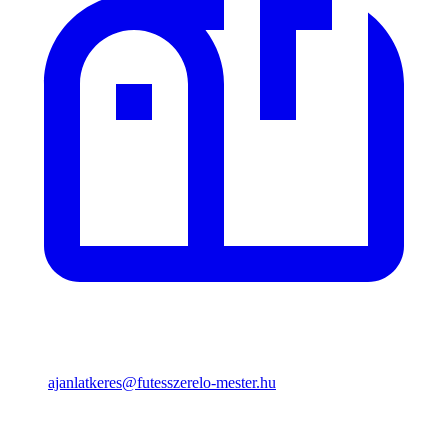
ajanlatkeres@futesszerelo-mester.hu