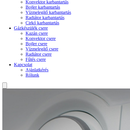
Konvektor karbantartás
Bojler karbantartás
Vízmelegítő karbantartás
Radiátor karbantartás
Cirkó karbantartás
Gázkészülék csere
Kazán csere
Konvektor csere
Bojler csere
Vízmelegítő csere
Radiátor csere
Fűtés csere
Kapcsolat
Ajánlatkérés
Rólunk