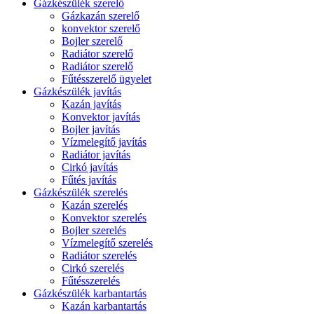
Gázkészülék szerelő
Gázkazán szerelő
konvektor szerelő
Bojler szerelő
Radiátor szerelő
Radiátor szerelő
Fűtésszerelő ügyelet
Gázkészülék javítás
Kazán javítás
Konvektor javítás
Bojler javítás
Vízmelegítő javítás
Radiátor javítás
Cirkó javítás
Fűtés javítás
Gázkészülék szerelés
Kazán szerelés
Konvektor szerelés
Bojler szerelés
Vízmelegítő szerelés
Radiátor szerelés
Cirkó szerelés
Fűtésszerelés
Gázkészülék karbantartás
Kazán karbantartás