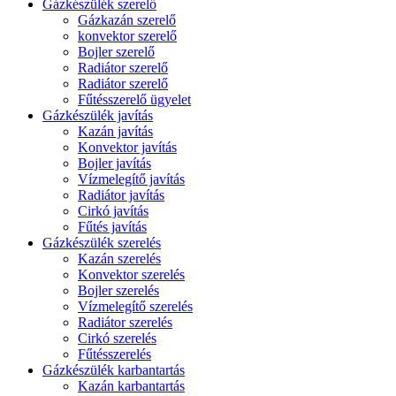
Gázkészülék szerelő
Gázkazán szerelő
konvektor szerelő
Bojler szerelő
Radiátor szerelő
Radiátor szerelő
Fűtésszerelő ügyelet
Gázkészülék javítás
Kazán javítás
Konvektor javítás
Bojler javítás
Vízmelegítő javítás
Radiátor javítás
Cirkó javítás
Fűtés javítás
Gázkészülék szerelés
Kazán szerelés
Konvektor szerelés
Bojler szerelés
Vízmelegítő szerelés
Radiátor szerelés
Cirkó szerelés
Fűtésszerelés
Gázkészülék karbantartás
Kazán karbantartás