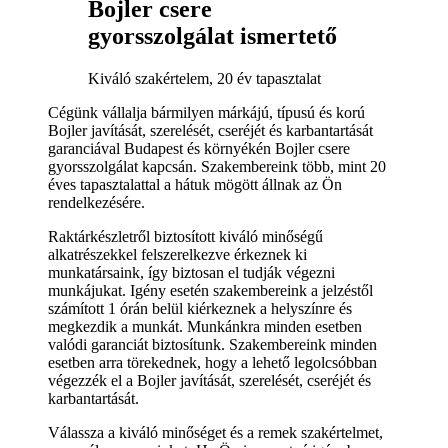
Bojler csere
gyorsszolgálat ismertető
Kiváló szakértelem, 20 év tapasztalat
Cégünk vállalja bármilyen márkájú, típusú és korú
Bojler javítását, szerelését, cseréjét és karbantartását
garanciával Budapest és környékén Bojler csere
gyorsszolgálat kapcsán. Szakembereink több, mint 20
éves tapasztalattal a hátuk mögött állnak az Ön
rendelkezésére.
Raktárkészletről biztosított kiváló minőségű
alkatrészekkel felszerelkezve érkeznek ki
munkatársaink, így biztosan el tudják végezni
munkájukat. Igény esetén szakembereink a jelzéstől
számított 1 órán belül kiérkeznek a helyszínre és
megkezdik a munkát. Munkánkra minden esetben
valódi garanciát biztosítunk. Szakembereink minden
esetben arra törekednek, hogy a lehető legolcsóbban
végezzék el a Bojler javítását, szerelését, cseréjét és
karbantartását.
Válassza a kiváló minőséget és a remek szakértelmet,