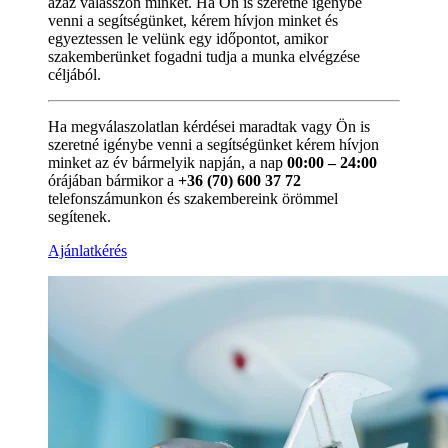
azaz válasszon minket. Ha Ön is szeretné igénybe
venni a segítségünket, kérem hívjon minket és
egyeztessen le velünk egy időpontot, amikor
szakemberünket fogadni tudja a munka elvégzése
céljából.
Ha megválaszolatlan kérdései maradtak vagy Ön is
szeretné igénybe venni a segítségünket kérem hívjon
minket az év bármelyik napján, a nap
00:00 – 24:00
órájában bármikor a
+36 (70) 600 37 72
telefonszámunkon és szakembereink örömmel
segítenek.
Ajánlatkérés