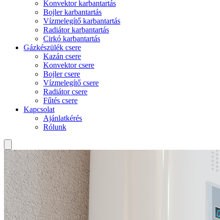
Konvektor karbantartás
Bojler karbantartás
Vízmelegítő karbantartás
Radiátor karbantartás
Cirkó karbantartás
Gázkészülék csere
Kazán csere
Konvektor csere
Bojler csere
Vízmelegítő csere
Radiátor csere
Fűtés csere
Kapcsolat
Ajánlatkérés
Rólunk