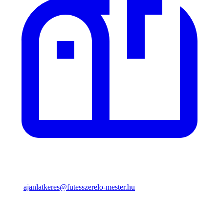
ajanlatkeres@futesszerelo-mester.hu