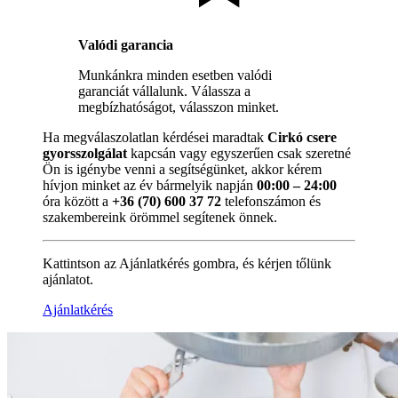
Valódi garancia
Munkánkra minden esetben valódi
garanciát vállalunk. Válassza a
megbízhatóságot, válasszon minket.
Ha megválaszolatlan kérdései maradtak
Cirkó csere
gyorsszolgálat
kapcsán vagy egyszerűen csak szeretné
Ön is igénybe venni a segítségünket, akkor kérem
hívjon minket az év bármelyik napján
00:00 – 24:00
óra között a
+36 (70) 600 37 72
telefonszámon és
szakembereink örömmel segítenek önnek.
Kattintson az Ajánlatkérés gombra, és kérjen tőlünk
ajánlatot.
Ajánlatkérés