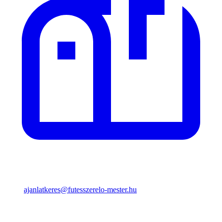
ajanlatkeres@futesszerelo-mester.hu