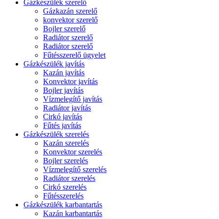
Gázkészülék szerelő
Gázkazán szerelő
konvektor szerelő
Bojler szerelő
Radiátor szerelő
Radiátor szerelő
Fűtésszerelő ügyelet
Gázkészülék javítás
Kazán javítás
Konvektor javítás
Bojler javítás
Vízmelegítő javítás
Radiátor javítás
Cirkó javítás
Fűtés javítás
Gázkészülék szerelés
Kazán szerelés
Konvektor szerelés
Bojler szerelés
Vízmelegítő szerelés
Radiátor szerelés
Cirkó szerelés
Fűtésszerelés
Gázkészülék karbantartás
Kazán karbantartás