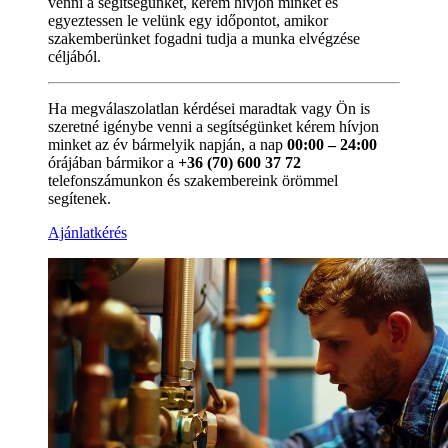
venni a segítségünket, kérem hívjon minket és
egyeztessen le velünk egy időpontot, amikor
szakemberünket fogadni tudja a munka elvégzése
céljából.
Ha megválaszolatlan kérdései maradtak vagy Ön is
szeretné igénybe venni a segítségünket kérem hívjon
minket az év bármelyik napján, a nap
00:00 – 24:00
órájában bármikor a
+36 (70) 600 37 72
telefonszámunkon és szakembereink örömmel
segítenek.
Ajánlatkérés