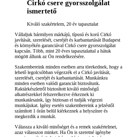
Cirkó csere gyorsszolgálat
ismertető
Kiváló szakértelem, 20 év tapasztalat
Vállaljuk bármilyen márkájú, típusú és korú Cirkó
javítását, szerelését, cseréjét és karbantartását Budapest
és környékén garanciával Cirkó csere gyorsszolgálat
kapcsán. Több, mint 20 éves tapasztalattal a hátuk
mögött állunk az Ön rendelkezésére.
Szakembereink minden esetben arra törekednek, hogy a
lehető legolcsóbban végezzék el a Cirkó javítását,
szerelését, cseréjét és karbantartását. Munkánkra
minden esetben valódi garanciát biztosítunk.
Raktárkészletről biztosított kiváló minőségű
alkatrészekkel felszerelkezve érkeznek ki
munkatársaink, így biztosan el tudják végezni
munkájukat. Igény esetén szakembereink a jelzéstől
számított 1 órán belül kiérkeznek a helyszínre és
megkezdik a munkát.
Válassza a kiváló minőséget és a remek szakértelmet,
azaz válasszon minket. Ha Ön is szeretné igénybe