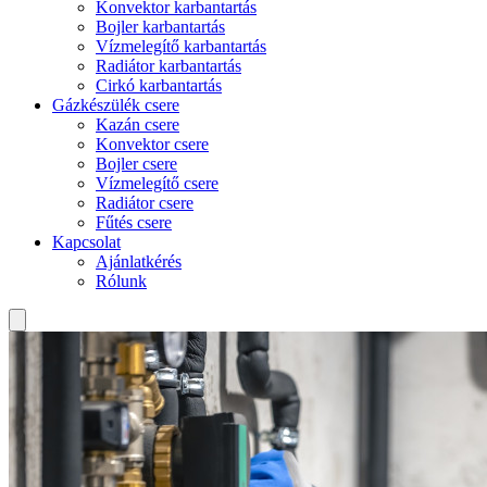
Konvektor karbantartás
Bojler karbantartás
Vízmelegítő karbantartás
Radiátor karbantartás
Cirkó karbantartás
Gázkészülék csere
Kazán csere
Konvektor csere
Bojler csere
Vízmelegítő csere
Radiátor csere
Fűtés csere
Kapcsolat
Ajánlatkérés
Rólunk