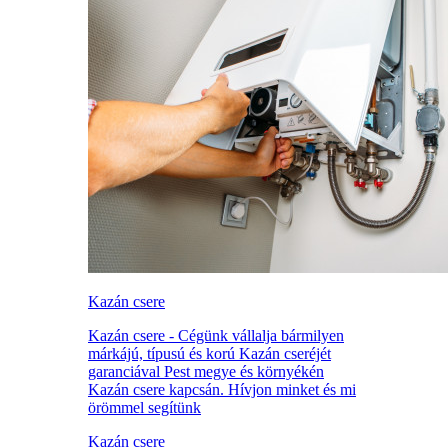
Kazán csere
Kazán csere - Cégünk vállalja bármilyen
márkájú, típusú és korú Kazán cseréjét
garanciával Pest megye és környékén
Kazán csere kapcsán. Hívjon minket és mi
örömmel segítünk
Kazán csere