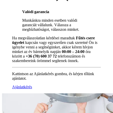
Valódi garancia
Munkánkra minden esetben valódi
garanciát vállalunk. Válassza a
megbízhatóságot, válasszon minket.
Ha megválaszolatlan kérdései maradtak
Fűtés csere
ügyelet
kapcsán vagy egyszerűen csak szeretné Ön is
igénybe venni a segítségünket, akkor kérem hívjon
minket az év bármelyik napján
00:00 – 24:00
óra
között a
+36 (70) 600 37 72
telefonszámon és
szakembereink örömmel segítenek önnek.
Kattintson az Ajánlatkérés gombra, és kérjen tőlünk
ajánlatot.
Ajánlatkérés