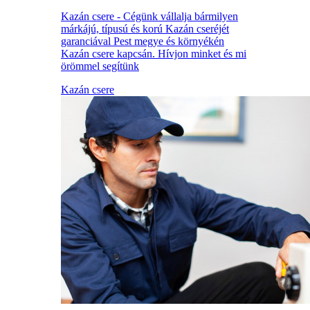
Kazán csere - Cégünk vállalja bármilyen
márkájú, típusú és korú Kazán cseréjét
garanciával Pest megye és környékén
Kazán csere kapcsán. Hívjon minket és mi
örömmel segítünk
Kazán csere