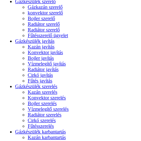
Gázkészülék szerelő
Gázkazán szerelő
konvektor szerelő
Bojler szerelő
Radiátor szerelő
Radiátor szerelő
Fűtésszerelő ügyelet
Gázkészülék javítás
Kazán javítás
Konvektor javítás
Bojler javítás
Vízmelegítő javítás
Radiátor javítás
Cirkó javítás
Fűtés javítás
Gázkészülék szerelés
Kazán szerelés
Konvektor szerelés
Bojler szerelés
Vízmelegítő szerelés
Radiátor szerelés
Cirkó szerelés
Fűtésszerelés
Gázkészülék karbantartás
Kazán karbantartás