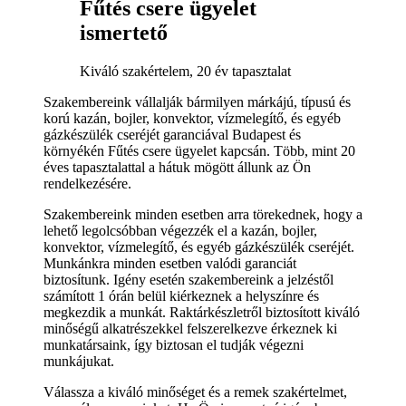
Fűtés csere ügyelet
ismertető
Kiváló szakértelem, 20 év tapasztalat
Szakembereink vállalják bármilyen márkájú, típusú és
korú kazán, bojler, konvektor, vízmelegítő, és egyéb
gázkészülék cseréjét garanciával Budapest és
környékén Fűtés csere ügyelet kapcsán. Több, mint 20
éves tapasztalattal a hátuk mögött állunk az Ön
rendelkezésére.
Szakembereink minden esetben arra törekednek, hogy a
lehető legolcsóbban végezzék el a kazán, bojler,
konvektor, vízmelegítő, és egyéb gázkészülék cseréjét.
Munkánkra minden esetben valódi garanciát
biztosítunk. Igény esetén szakembereink a jelzéstől
számított 1 órán belül kiérkeznek a helyszínre és
megkezdik a munkát. Raktárkészletről biztosított kiváló
minőségű alkatrészekkel felszerelkezve érkeznek ki
munkatársaink, így biztosan el tudják végezni
munkájukat.
Válassza a kiváló minőséget és a remek szakértelmet,