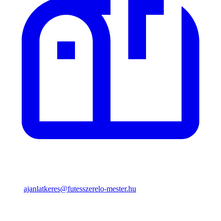
ajanlatkeres@futesszerelo-mester.hu