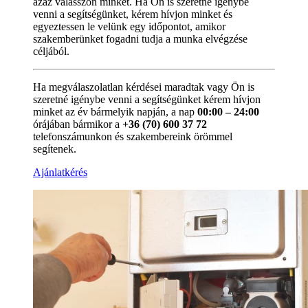
azaz válasszon minket. Ha Ön is szeretné igénybe
venni a segítségünket, kérem hívjon minket és
egyeztessen le velünk egy időpontot, amikor
szakemberünket fogadni tudja a munka elvégzése
céljából.
Ha megválaszolatlan kérdései maradtak vagy Ön is
szeretné igénybe venni a segítségünket kérem hívjon
minket az év bármelyik napján, a nap
00:00 – 24:00
órájában bármikor a
+36 (70) 600 37 72
telefonszámunkon és szakembereink örömmel
segítenek.
Ajánlatkérés