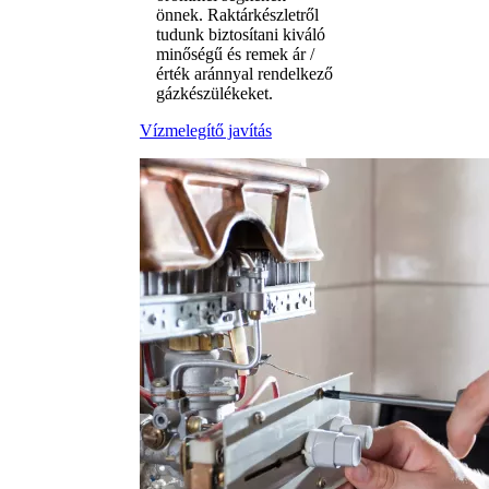
önnek. Raktárkészletről
tudunk biztosítani kiváló
minőségű és remek ár /
érték aránnyal rendelkező
gázkészülékeket.
Vízmelegítő javítás