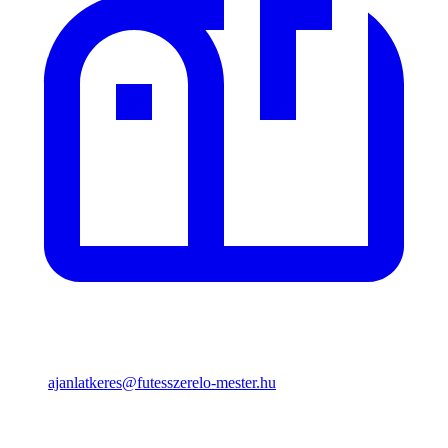
ajanlatkeres@futesszerelo-mester.hu