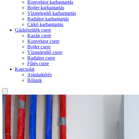
Konvektor karbantartás
Bojler karbantartás
Vízmelegítő karbantartás
Radiátor karbantartás
Cirkó karbantartás
Gázkészülék csere
Kazán csere
Konvektor csere
Bojler csere
Vízmelegítő csere
Radiátor csere
Fűtés csere
Kapcsolat
Ajánlatkérés
Rólunk