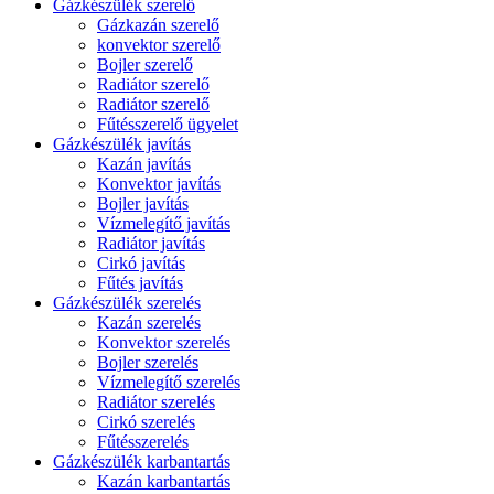
Gázkészülék szerelő
Gázkazán szerelő
konvektor szerelő
Bojler szerelő
Radiátor szerelő
Radiátor szerelő
Fűtésszerelő ügyelet
Gázkészülék javítás
Kazán javítás
Konvektor javítás
Bojler javítás
Vízmelegítő javítás
Radiátor javítás
Cirkó javítás
Fűtés javítás
Gázkészülék szerelés
Kazán szerelés
Konvektor szerelés
Bojler szerelés
Vízmelegítő szerelés
Radiátor szerelés
Cirkó szerelés
Fűtésszerelés
Gázkészülék karbantartás
Kazán karbantartás