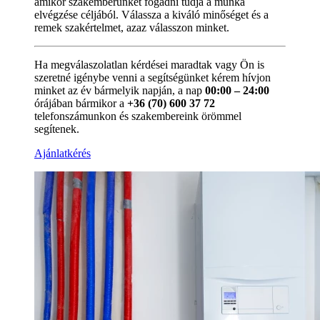
amikor szakemberünket fogadni tudja a munka
elvégzése céljából. Válassza a kiváló minőséget és a
remek szakértelmet, azaz válasszon minket.
Ha megválaszolatlan kérdései maradtak vagy Ön is
szeretné igénybe venni a segítségünket kérem hívjon
minket az év bármelyik napján, a nap
00:00 – 24:00
órájában bármikor a
+36 (70) 600 37 72
telefonszámunkon és szakembereink örömmel
segítenek.
Ajánlatkérés