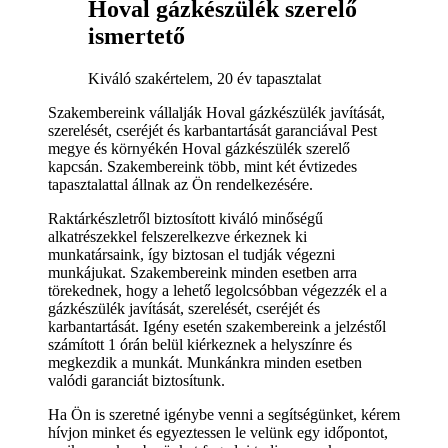
Hoval gázkészülék szerelő
ismertető
Kiváló szakértelem, 20 év tapasztalat
Szakembereink vállalják Hoval gázkészülék javítását,
szerelését, cseréjét és karbantartását garanciával Pest
megye és környékén Hoval gázkészülék szerelő
kapcsán. Szakembereink több, mint két évtizedes
tapasztalattal állnak az Ön rendelkezésére.
Raktárkészletről biztosított kiváló minőségű
alkatrészekkel felszerelkezve érkeznek ki
munkatársaink, így biztosan el tudják végezni
munkájukat. Szakembereink minden esetben arra
törekednek, hogy a lehető legolcsóbban végezzék el a
gázkészülék javítását, szerelését, cseréjét és
karbantartását. Igény esetén szakembereink a jelzéstől
számított 1 órán belül kiérkeznek a helyszínre és
megkezdik a munkát. Munkánkra minden esetben
valódi garanciát biztosítunk.
Ha Ön is szeretné igénybe venni a segítségünket, kérem
hívjon minket és egyeztessen le velünk egy időpontot,