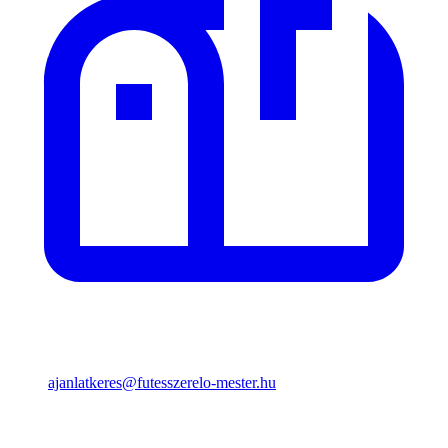
ajanlatkeres@futesszerelo-mester.hu