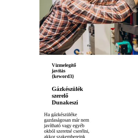
Vízmelegítő
javítás
{keword3}
Gázkészülék
szerelő
Dunakeszi
Ha gázkészüléke
gazdaságosan már nem
javítható vagy egyéb
okból szeretné cserélni,
akkor szakembereink