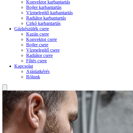
Konvektor karbantartás
Bojler karbantartás
Vízmelegítő karbantartás
Radiátor karbantartás
Cirkó karbantartás
Gázkészülék csere
Kazán csere
Konvektor csere
Bojler csere
Vízmelegítő csere
Radiátor csere
Fűtés csere
Kapcsolat
Ajánlatkérés
Rólunk