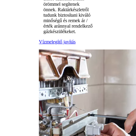
örömmel segítenek
önnek. Raktárkészletről
tudunk biztosítani kiváló
minőségű és remek ár /
érték aránnyal rendelkező
gázkészülékeket.
Vízmelegítő javítás