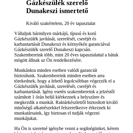
Gázkészülék szerelő
Dunakeszi ismertető
Kiváló szakértelem, 20 év tapasztalat
Vállaljuk bármilyen márkájú, típusú és korú
Gázkészülék javítását, szerelését, cseréjét és
karbantartását Dunakeszi és környékén garanciával
Gázkészülék szerelő Dunakeszi kapcsán.
Szakembereink több, mint 20 éves tapasztalattal a hátuk
mögött állnak az Ön rendelkezésére.
Munkánkra minden esetben valódi garanciát
biztosítunk. Szakembereink minden esetben arra
törekednek, hogy a lehető legolcsóbban végezzék el a
Gázkészülék javítását, szerelését, cseréjét és
karbantartását. Igény esetén szakembereink a jelzéstől
számított 1 órán belül kiérkeznek a helyszínre és
megkezdik a munkát. Raktárkészletről biztosított kiváló
minőségű alkatrészekkel felszerelkezve érkeznek ki
munkatársaink, így biztosan el tudják végezni
munkájukat.
Ha Ön is szeretné igénybe venni a segítségünket, kérem