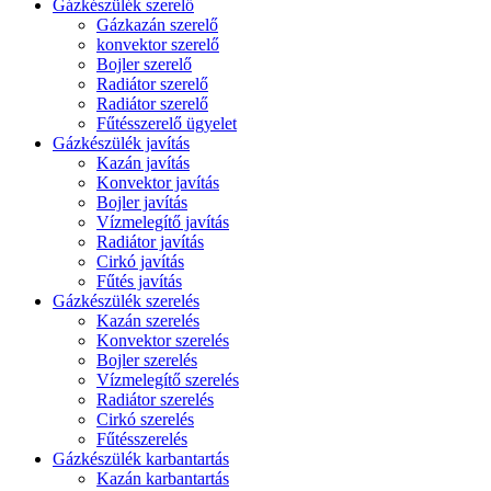
Gázkészülék szerelő
Gázkazán szerelő
konvektor szerelő
Bojler szerelő
Radiátor szerelő
Radiátor szerelő
Fűtésszerelő ügyelet
Gázkészülék javítás
Kazán javítás
Konvektor javítás
Bojler javítás
Vízmelegítő javítás
Radiátor javítás
Cirkó javítás
Fűtés javítás
Gázkészülék szerelés
Kazán szerelés
Konvektor szerelés
Bojler szerelés
Vízmelegítő szerelés
Radiátor szerelés
Cirkó szerelés
Fűtésszerelés
Gázkészülék karbantartás
Kazán karbantartás