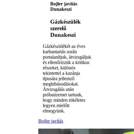
Bojler javítás
Dunakeszi
Gázkészülék
szerelő
Dunakeszi
Gázkészülékét az éves
karbantartás során
portalanítjuk, átvizsgáljuk
és ellenőrizzük a kritikus
részeket, különös
tekintettel a kazánja
típusára jellemző
meghibásodásokat.
Átvizsgálás után
próbaüzemet tartunk,
hogy minden tökéletes
legyen mielőtt
elmegyünk.
Bojler javítás