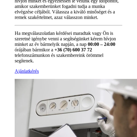
hívjon minket és egyeztessen le velünk egy időpontot,
amikor szakemberünket fogadni tudja a munka
elvégzése céljából. Válassza a kiváló minőséget és a
remek szakértelmet, azaz válasszon minket.
Ha megválaszolatlan kérdései maradtak vagy Ön is
szeretné igénybe venni a segítségünket kérem hívjon
minket az év bármelyik napján, a nap
00:00 – 24:00
órájában bármikor a
+36 (70) 600 37 72
telefonszámunkon és szakembereink örömmel
segítenek.
Ajánlatkérés