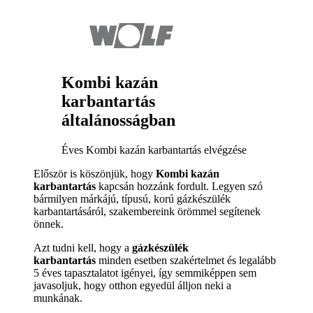
Kombi kazán
karbantartás
általánosságban
Éves Kombi kazán karbantartás elvégzése
Először is köszönjük, hogy
Kombi kazán
karbantartás
kapcsán hozzánk fordult. Legyen szó
bármilyen márkájú, típusú, korú gázkészülék
karbantartásáról, szakembereink örömmel segítenek
önnek.
Azt tudni kell, hogy a
gázkészülék
karbantartás
minden esetben szakértelmet és legalább
5 éves tapasztalatot igényei, így semmiképpen sem
javasoljuk, hogy otthon egyedül álljon neki a
munkának.