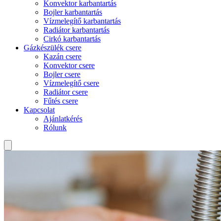
Konvektor karbantartás
Bojler karbantartás
Vízmelegítő karbantartás
Radiátor karbantartás
Cirkó karbantartás
Gázkészülék csere
Kazán csere
Konvektor csere
Bojler csere
Vízmelegítő csere
Radiátor csere
Fűtés csere
Kapcsolat
Ajánlatkérés
Rólunk