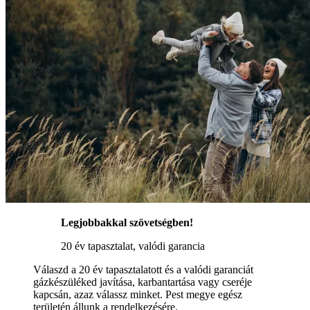
Legjobbakkal szövetségben!
20 év tapasztalat, valódi garancia
Válaszd a 20 év tapasztalatott és a valódi garanciát
gázkészüléked javítása, karbantartása vagy cseréje
kapcsán, azaz válassz minket. Pest megye egész
területén állunk a rendelkezésére.