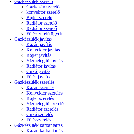
Gázkészülék szerelő
Gázkazán szerelő
konvektor szerelő
Bojler szerelő
Radiátor szerelő
Radiátor szerelő
Fűtésszerelő ügyelet
Gázkészülék javítás
Kazán javítás
Konvektor javítás
Bojler javítás
Vízmelegítő javítás
Radiátor javítás
Cirkó javítás
Fűtés javítás
Gázkészülék szerelés
Kazán szerelés
Konvektor szerelés
Bojler szerelés
Vízmelegítő szerelés
Radiátor szerelés
Cirkó szerelés
Fűtésszerelés
Gázkészülék karbantartás
Kazán karbantartás