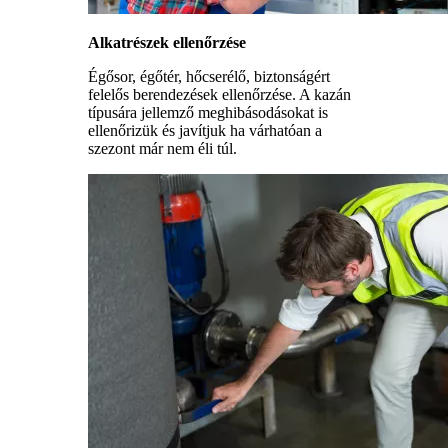
Alkatrészek ellenőrzése
Égősor, égőtér, hőcserélő, biztonságért
felelős berendezések ellenőrzése. A kazán
típusára jellemző meghibásodásokat is
ellenőrizük és javítjuk ha várhatóan a
szezont már nem éli túl.