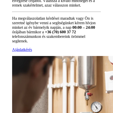
elvégzése céljából. Válassza a kiváló minőséget és a
remek szakértelmet, azaz válasszon minket.
Ha megválaszolatlan kérdései maradtak vagy Ön is
szeretné igénybe venni a segítségünket kérem hívjon
minket az év bármelyik napján, a nap
00:00 – 24:00
órájában bármikor a
+36 (70) 600 37 72
telefonszámunkon és szakembereink örömmel
segítenek.
Ajánlatkérés