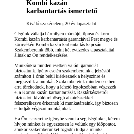
Kombi kazán
karbantartás ismertető
Kiváló szakértelem, 20 év tapasztalat
Cégünk vállalja bármilyen márkájú, típusú és korú
Kombi kazán karbantartását garanciával Pest megye és
környékén Kombi kazán karbantartás kapcsán.
Szakembereink több, mint két évtizedes tapasztalattal
állnak az Ön rendelkezésére.
Munkánkra minden esetben valódi garanciát
biztosítunk. Igény esetén szakembereink a jelzéstől
számított 1 órán belül kiérkeznek a helyszínre és
megkezdik a munkát. Szakembereink minden esetben
arra törekednek, hogy a lehető legolcsóbban végezzék
el a Kombi kazán karbantartását. Raktárkészletről
biztosított kiváló minőségű alkatrészekkel
felszerelkezve érkeznek ki munkatársaink, így biztosan
el tudják végezni munkájukat.
Ha Ön is szeretné igénybe venni a segítségünket, kérem
hívjon minket és egyeztessen le velünk egy időpontot,
amikor szakemberünket fogadni tudja a munka