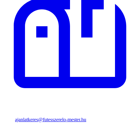
ajanlatkeres@futesszerelo-mester.hu