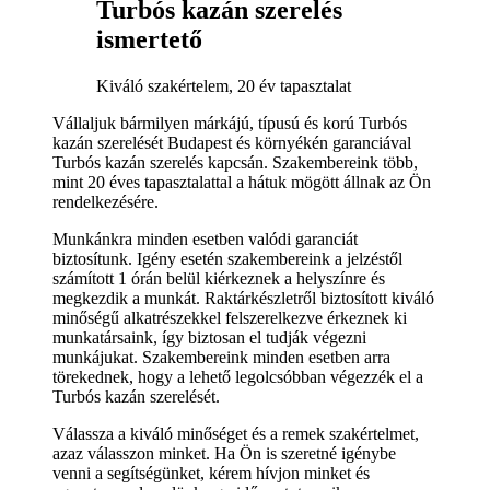
Turbós kazán szerelés
ismertető
Kiváló szakértelem, 20 év tapasztalat
Vállaljuk bármilyen márkájú, típusú és korú Turbós
kazán szerelését Budapest és környékén garanciával
Turbós kazán szerelés kapcsán. Szakembereink több,
mint 20 éves tapasztalattal a hátuk mögött állnak az Ön
rendelkezésére.
Munkánkra minden esetben valódi garanciát
biztosítunk. Igény esetén szakembereink a jelzéstől
számított 1 órán belül kiérkeznek a helyszínre és
megkezdik a munkát. Raktárkészletről biztosított kiváló
minőségű alkatrészekkel felszerelkezve érkeznek ki
munkatársaink, így biztosan el tudják végezni
munkájukat. Szakembereink minden esetben arra
törekednek, hogy a lehető legolcsóbban végezzék el a
Turbós kazán szerelését.
Válassza a kiváló minőséget és a remek szakértelmet,
azaz válasszon minket. Ha Ön is szeretné igénybe
venni a segítségünket, kérem hívjon minket és