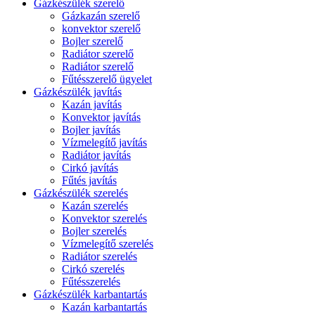
Gázkészülék szerelő
Gázkazán szerelő
konvektor szerelő
Bojler szerelő
Radiátor szerelő
Radiátor szerelő
Fűtésszerelő ügyelet
Gázkészülék javítás
Kazán javítás
Konvektor javítás
Bojler javítás
Vízmelegítő javítás
Radiátor javítás
Cirkó javítás
Fűtés javítás
Gázkészülék szerelés
Kazán szerelés
Konvektor szerelés
Bojler szerelés
Vízmelegítő szerelés
Radiátor szerelés
Cirkó szerelés
Fűtésszerelés
Gázkészülék karbantartás
Kazán karbantartás