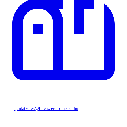
ajanlatkeres@futesszerelo-mester.hu