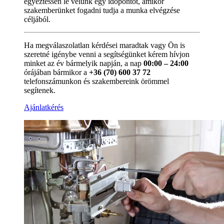
egyeztessen le velünk egy időpontot, amikor
szakemberünket fogadni tudja a munka elvégzése
céljából.
Ha megválaszolatlan kérdései maradtak vagy Ön is
szeretné igénybe venni a segítségünket kérem hívjon
minket az év bármelyik napján, a nap
00:00 – 24:00
órájában bármikor a
+36 (70) 600 37 72
telefonszámunkon és szakembereink örömmel
segítenek.
Ajánlatkérés