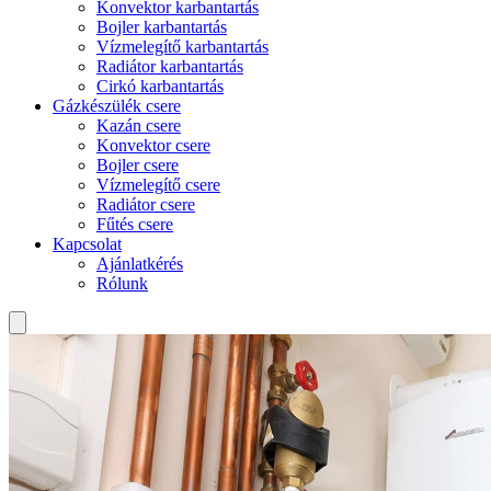
Konvektor karbantartás
Bojler karbantartás
Vízmelegítő karbantartás
Radiátor karbantartás
Cirkó karbantartás
Gázkészülék csere
Kazán csere
Konvektor csere
Bojler csere
Vízmelegítő csere
Radiátor csere
Fűtés csere
Kapcsolat
Ajánlatkérés
Rólunk