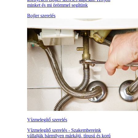
minket és mi örömmel segítünk
Bojler szerelés
Vízmelegítő szerelés
Vízmelegítő szerelés - Szakembereink
vállalják bármilyen márkájú, típusú és korú