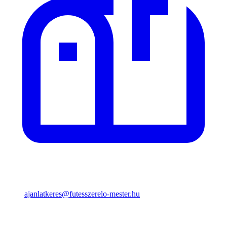
ajanlatkeres@futesszerelo-mester.hu