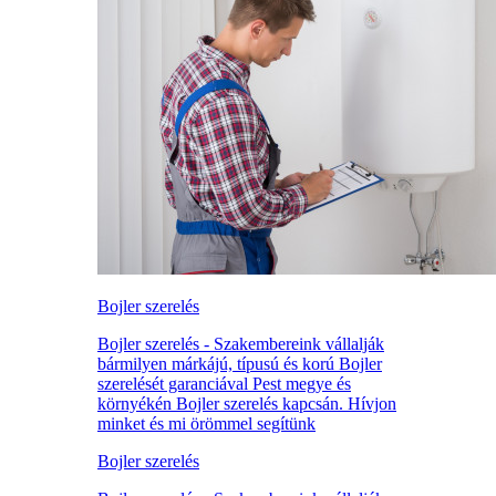
Bojler szerelés
Bojler szerelés - Szakembereink vállalják
bármilyen márkájú, típusú és korú Bojler
szerelését garanciával Pest megye és
környékén Bojler szerelés kapcsán. Hívjon
minket és mi örömmel segítünk
Bojler szerelés