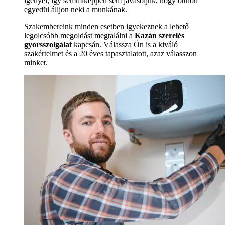
igényei, így semmiképpen sem javasoljuk, hogy otthon
egyedül álljon neki a munkának.
Szakembereink minden esetben igyekeznek a lehető
legolcsóbb megoldást megtalálni a
Kazán szerelés
gyorsszolgálat
kapcsán. Válassza Ön is a kiváló
szakértelmet és a 20 éves tapasztalatott, azaz válasszon
minket.