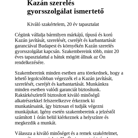
Kazán szerelés
gyorsszolgálat ismertető
Kiváló szakértelem, 20 év tapasztalat
Cégünk vállalja bármilyen márkájú, típusú és korú
Kazán javítását, szerelését, cseréjét és karbantartását
garanciával Budapest és környékén Kazán szerelés
gyorsszolgálat kapcsán. Szakembereink több, mint 20
éves tapasztalattal a hátuk mögött állnak az Ön
rendelkezésére.
Szakembereink minden esetben arra törekednek, hogy a
lehető legolcsóbban végezzék el a Kazán javítását,
szerelését, cseréjét és karbantartását. Munkánkra
minden esetben valódi garanciát biztosítunk.
Raktárkészletről biztosított kiváló minőségű
alkatrészekkel felszerelkezve érkeznek ki
munkatársaink, így biztosan el tudják végezni
munkájukat. Igény esetén szakembereink a jelzéstől
számított 1 órán belül kiérkeznek a helyszínre és
megkezdik a munkát.
Válassza a kiváló minőséget és a remek szakértelmet,