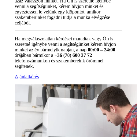
azaz válasszon minket. Ha Ön is szeretné igénybe
venni a segítségünket, kérem hívjon minket és
egyeztessen le velünk egy időpontot, amikor
szakemberünket fogadni tudja a munka elvégzése
céljából.
Ha megválaszolatlan kérdései maradtak vagy Ön is
szeretné igénybe venni a segítségünket kérem hívjon
minket az év bármelyik napján, a nap
00:00 – 24:00
órájában bármikor a
+36 (70) 600 37 72
telefonszámunkon és szakembereink örömmel
segítenek.
Ajánlatkérés