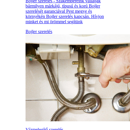
Bojler szerelés - Szakembereink vállalják
bármilyen márkájú, típusú és korú Bojler
szerelését garanciával Pest megye és
környékén Bojler szerelés kapcsán. Hívjon
minket és mi örömmel segítünk
Bojler szerelés
Vízmelegítő szerelés