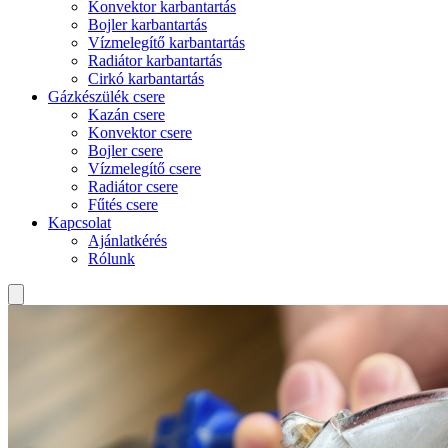
Konvektor karbantartás
Bojler karbantartás
Vízmelegítő karbantartás
Radiátor karbantartás
Cirkó karbantartás
Gázkészülék csere
Kazán csere
Konvektor csere
Bojler csere
Vízmelegítő csere
Radiátor csere
Fűtés csere
Kapcsolat
Ajánlatkérés
Rólunk