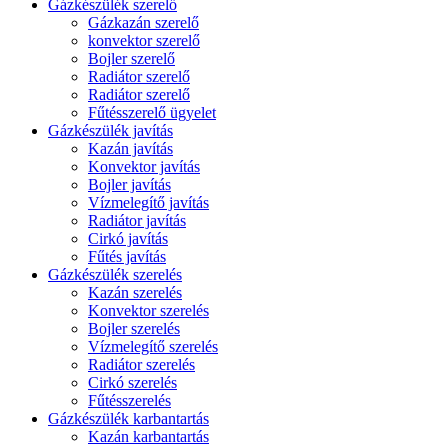
Gázkészülék szerelő
Gázkazán szerelő
konvektor szerelő
Bojler szerelő
Radiátor szerelő
Radiátor szerelő
Fűtésszerelő ügyelet
Gázkészülék javítás
Kazán javítás
Konvektor javítás
Bojler javítás
Vízmelegítő javítás
Radiátor javítás
Cirkó javítás
Fűtés javítás
Gázkészülék szerelés
Kazán szerelés
Konvektor szerelés
Bojler szerelés
Vízmelegítő szerelés
Radiátor szerelés
Cirkó szerelés
Fűtésszerelés
Gázkészülék karbantartás
Kazán karbantartás