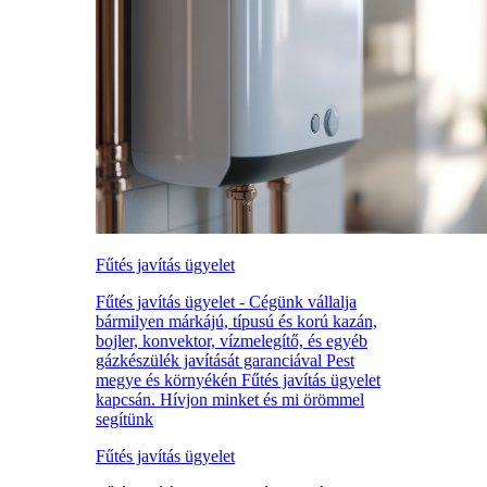
Fűtés javítás ügyelet
Fűtés javítás ügyelet - Cégünk vállalja
bármilyen márkájú, típusú és korú kazán,
bojler, konvektor, vízmelegítő, és egyéb
gázkészülék javítását garanciával Pest
megye és környékén Fűtés javítás ügyelet
kapcsán. Hívjon minket és mi örömmel
segítünk
Fűtés javítás ügyelet