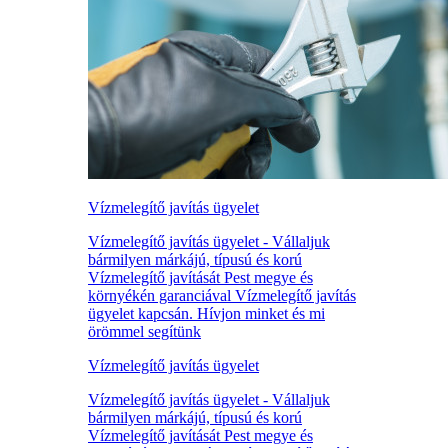
Vízmelegítő javítás ügyelet
Vízmelegítő javítás ügyelet - Vállaljuk
bármilyen márkájú, típusú és korú
Vízmelegítő javítását Pest megye és
környékén garanciával Vízmelegítő javítás
ügyelet kapcsán. Hívjon minket és mi
örömmel segítünk
Vízmelegítő javítás ügyelet
Vízmelegítő javítás ügyelet - Vállaljuk
bármilyen márkájú, típusú és korú
Vízmelegítő javítását Pest megye és