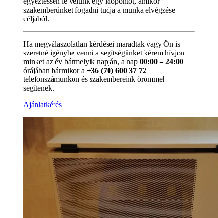
egyeztessen le velünk egy időpontot, amikor
szakemberünket fogadni tudja a munka elvégzése
céljából.
Ha megválaszolatlan kérdései maradtak vagy Ön is
szeretné igénybe venni a segítségünket kérem hívjon
minket az év bármelyik napján, a nap
00:00 – 24:00
órájában bármikor a
+36 (70) 600 37 72
telefonszámunkon és szakembereink örömmel
segítenek.
Ajánlatkérés