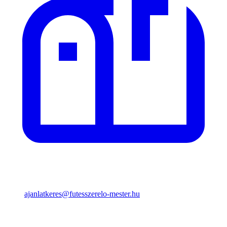
ajanlatkeres@futesszerelo-mester.hu