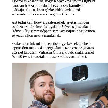
Először is köszönjük, hogy
Konvektor javítás ügyelet
kapcsán hozzánk fordult. Legyen szó bármilyen
márkájú, típusú, korú gázkészülék javításáról,
szakembereink örömmel segítenek önnek.
Azt tudni kell, hogy a
gázkészülék javítás
minden
esetben szakértelmet és legalább 5 éves tapasztalatot
igényei, így semmiképpen sem javasoljuk, hogy otthon
egyedül álljon neki a munkának.
Szakembereink minden esetben igyekeznek a lehető
legolcsóbb megoldást megtalálni a
Konvektor javítás
ügyelet
kapcsán. Válassza Ön is a kiváló szakértelmet
és a 20 éves tapasztalatott, azaz válasszon minket.