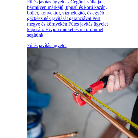
Fűtés javítás ügyelet - Cégünk vállalja
bármilyen márkájú, típusú és korú kazán,
bojler, konvektor, vízmelegítő, és egyéb
gázkészülék javítását garanciával Pest
megye és környékén Fűtés javítás ügyelet
kapcsán. Hívjon minket és mi örömmel
segítünk
Fűtés javítás ügyelet