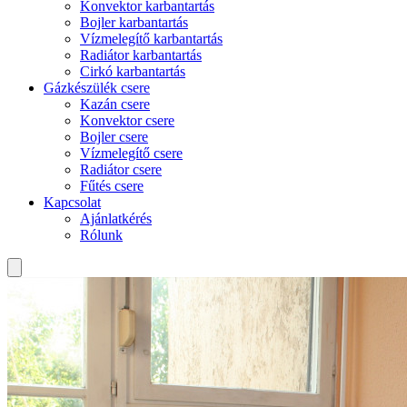
Konvektor karbantartás
Bojler karbantartás
Vízmelegítő karbantartás
Radiátor karbantartás
Cirkó karbantartás
Gázkészülék csere
Kazán csere
Konvektor csere
Bojler csere
Vízmelegítő csere
Radiátor csere
Fűtés csere
Kapcsolat
Ajánlatkérés
Rólunk