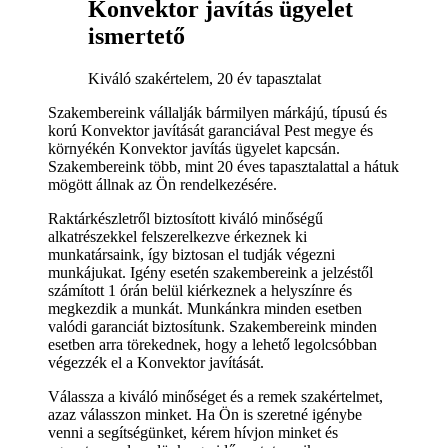
Konvektor javítás ügyelet
ismertető
Kiváló szakértelem, 20 év tapasztalat
Szakembereink vállalják bármilyen márkájú, típusú és
korú Konvektor javítását garanciával Pest megye és
környékén Konvektor javítás ügyelet kapcsán.
Szakembereink több, mint 20 éves tapasztalattal a hátuk
mögött állnak az Ön rendelkezésére.
Raktárkészletről biztosított kiváló minőségű
alkatrészekkel felszerelkezve érkeznek ki
munkatársaink, így biztosan el tudják végezni
munkájukat. Igény esetén szakembereink a jelzéstől
számított 1 órán belül kiérkeznek a helyszínre és
megkezdik a munkát. Munkánkra minden esetben
valódi garanciát biztosítunk. Szakembereink minden
esetben arra törekednek, hogy a lehető legolcsóbban
végezzék el a Konvektor javítását.
Válassza a kiváló minőséget és a remek szakértelmet,
azaz válasszon minket. Ha Ön is szeretné igénybe
venni a segítségünket, kérem hívjon minket és